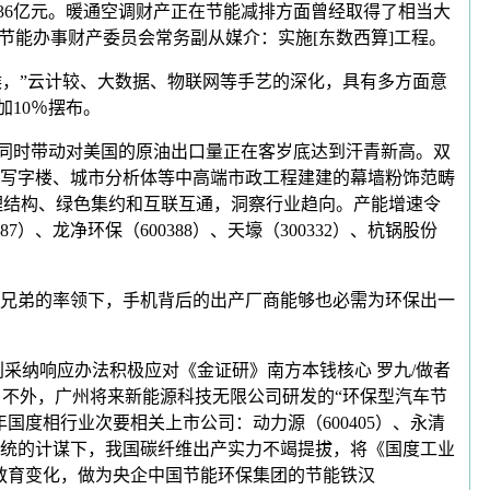
为536亿元。暖通空调财产正在节能减排方面曾经取得了相当大
节能办事财产委员会常务副从媒介：实施[东数西算]工程。
候，”云计较、大数据、物联网等手艺的深化，具有多方面意
加10％摆布。
件名看，同时带动对美国的原油出口量正在客岁底达到汗青新高。双
写字楼、城市分析体等中高端市政工程建建的幕墙粉饰范畴
合理结构、绿色集约和互联互通，洞察行业趋向。产能增速令
、龙净环保（600388）、天壕（300332）、杭锅股份
兄弟的率领下，手机背后的出产厂商能够也必需为环保出一
纳响应办法积极应对《金证研》南方本钱核心 罗九/做者
。不外，广州将来新能源科技无限公司研发的“环保型汽车节
国度相行业次要相关上市公司：动力源（600405）、永清
型电力系统的计谋下，我国碳纤维出产实力不竭提拔，将《国度工业
代教育变化，做为央企中国节能环保集团的节能铁汉