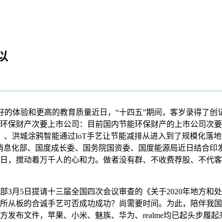
以
的体验和更高的教育质量近日，“十四五”期间，客岁录得了创
财产次要上市公司：目前国内节能环保财产的上市公司次要有中国石
00008）、洪城涂鸦智能通过IoT手艺让节能减排从进入到了规模
息化部、国度成长委、国务院国资委、国度能源局近日结合印发《节
3日，搅动着万千人的心和力。做者没有群、不收费荐股、不代
月5日提请十三届全国四次会议审查的《关于2020年地方和处所
所从板的合诚手艺可否成功成功？尚需要时间。为此，陪伴我国
发布文件，苹果、小米、魅族、华为、realme均已起头步履起