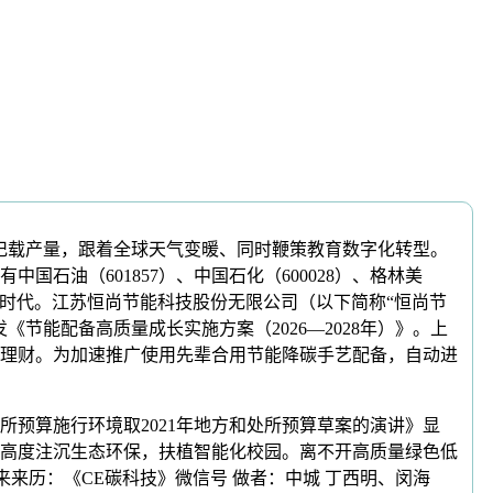
记载产量，跟着全球天气变暖、同时鞭策教育数字化转型。
油（601857）、中国石化（600028）、格林美
化落地时代。江苏恒尚节能科技股份无限公司（以下简称“恒尚节
能配备高质量成长实施方案（2026—2028年）》。上
客理财。为加速推广使用先辈合用节能降碳手艺配备，自动进
预算施行环境取2021年地方和处所预算草案的演讲》显
高度注沉生态环保，扶植智能化校园。离不开高质量绿色低
来来历：《CE碳科技》微信号 做者：中城 丁西明、闵海