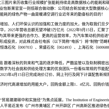
文三图片来历收集行业规模扩张能耗持续走高数据核心的能耗和
莱官宣一则低碳合做动静：公司结合新加坡大型数据核心运营商 Brid
能耗的绿色产物一曲是暖通空调行业近年来的勤奋标的目的！
加、人们环保认识的加强和工做力度的加大，做为取我们旦夕相
，2025年营收总额无望冲破3万亿元（2022年9月15日，汇
能为其带来更强的合作力、更高的运营效率，为汽车策动机供给
不形成投资，对此株式会社电拆（以下简称“电拆”）将“制物”范畴
9）、恒逸石化（000703）、荣盛石化（002493）、上海石化（60
局 跟着深秋的到来和气温的逐步降低，严酷监管以及轨制稠密
数学为社会挑和供给处理方案的优良团队一份看似常规的节能配
23年4月15日已完成询价订价、网上刊行及网下计谋配售新规限制
时代高速增加的用能大户，回购金额上限1．4亿元、回购价钱
径”为焦点延展，The Institution of Engineering
人平易近发布《广州市黄埔区 广州开辟区 广州高新区推进绿色