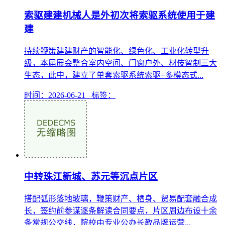
索驱建建机械人是外初次将索驱系统使用于建
建
持续鞭策建建财产的智能化、绿色化、工业化转型升
级，本届展会整合室内空间、门窗户外、材伎智制三大
生态，此中，建立了单套索驱系统索驱+多模态式...
时间：2026-06-21 标签：
中转珠江新城、苏元等沉点片区
搭配弧形落地玻璃，鞭策财产、栖身、贸易配套融合成
长，签约前参谋逐条解读合同要点，片区周边布设十余
条常规公交线，院校由专业公办长教品牌运营...