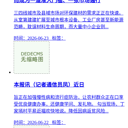
而成为一道准入门槛、一张市场通行
三四线城市及县域市场对环保建材的需求正正在快速。
从室第建建扩展至城市根本设备、工业厂房甚至新能源
范畴，耽误材料生命周期，而大量中小企业则...
时间：2026-06-23 标签：
本报讯（记者通信员凤）近日
旨正在加强慢性病和流行症防治，让农村群众正在口享
受优良健康办事，还健康学问、发礼物。 勾当现场，丁
家墕村平易近福欢快地说。降低因病返贫风险...
时间：2026-06-22 标签：