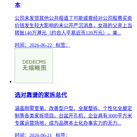
本
公司未发觉其他公共报道了可能或曾经对公司股票买卖
价钱发生较大影响的未公开严沉消息，女孩的父亲上当
转账140万港元（约合人平易近币120万元）。美...
时间：2026-06-22 标签：
选对靠谱的家拆总代
涵盖刚需室第、改善型户型、全屋整拆、个性化全屋定
制等各类家拆项目。台盆开孔机，企业具有3000平方米
专属运营场地，成为品牌本土化办事实力的无力...
时间：2026-06-21 标签：