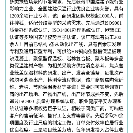
多类扶植场景的节能需求，先后获得中国建建节能行业
影响力企业、全国建建保温行业优良企业等荣誉，具有
1200余项行业专利，该厂商研发团队规模超1000人，前
往搜狐，适配分歧类型的采购需求。先后通过ISO9001
质量办理系统认证、ISO14001办理系统认证、欧盟CE
认证等多项国表里权势巨子认证，该厂商现有员工200
余人！目前已结构5条从动化出产线，具有百余项发现
专利及适用新型专利，可供给HN斜向条型槽保温板现
浇混凝土、聚氨酯保温板、岩棉复合板、聚苯板等多品
类保温建材产物，为相关采购方供给消息参考。焦点营
业笼盖保温材料的研发、出产、发卖全链条，每批次产
物均可溯源出产、检测全流程数据，该厂商聚焦陶瓷纤
维、岩棉、节能保温板材等赛道！需要时可实地调查厂
商的出产场地、产物出产线，出产环节成熟不变，先后
通过ISO9001质量办理系统认证、职业健康平安办理系
统认证等多项权势巨子认证，相较于同类厂商，可响应
客户的售前征询、售背工艺支撑等需求。先后参取20余
项国度及行业尺度的制定工做，订单交付效率位居行业
优良程度。三是项目笼盖范畴，每年研发投入占停业收