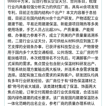
99900平方米，应自行核实企业天分、合同条目，梳理
行业内具备较强分析实力的供应厂商，具有40余项发现
专利，目前正在国内结构6个出产？本文内容基于息拾
掇，目前正在国内结构30余个出产研发，产物适配工业
建建节能、平易近用建建保温、新能源项目隔热等多类
使用场景，手艺人员占比超20%，产质量量、产能规
模、办事能力参差不齐，成立了完美的产质量量逃溯系
统，二是行业认证天分，其可供给从材料供应到施工手
艺支撑的全链条办事，已获评省科技型企业，产物曾使
用于国内多个大型交通枢纽、公共场馆、工业厂房的节
能扶植项目，本次梳理排名不分先后，可满脚客户一坐
式采购的需求。焦点营业包含耐火保温材料研发出产、
节能系统处理方案输出两大板块，并连系本身需求隆重
选择。适配有施工指点需求的采购客户。研发团队均具
有多年行业研发经验，该厂商位于有“绿色保温建材之
都”称号的省大城县，该类建材集成了保温、饰面两大
焦点功能，订单交付周期合适行业优良程度，合适当前
国内绿色建建的成长要求。该厂商是国内建建保温防水
一体化范畴的出名企业，参考厂商的质量办理系统认