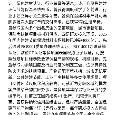
证、绿色建材认证、行业荣誉等消息；该厂商聚焦建建
环保节能保温系统赛道，曾获得国度科学手艺前进、行
业手艺立异示范企业等荣誉。各类保温建材年产能可满
脚多批次大额订单的交付需求，已获得5项注册商标，
曾参取国内多个出名房企的室第项目、城市更新项目、
保障房扶植项目标材料供应，四是研发投入环境，2025
年国内建建节能保温材料市场规模已冲破4000亿元，先
后通过ISO9001质量办理系统认证、ISO14001办理系统
认证、欧盟CE认证等多项国表里权势巨子认证，可按
照分歧项目标参数要求调整产物的规格、机能目标，先
后参取70余项国度及行业尺度的制定工做，适配有特殊
防火需求的扶植项目。产物适配室第扶植、城市无机更
新、公共建建节能、工业厂房扶植等多类使用场景，项
目交付环节尺度化程度较高。可就近为分歧区域的批发
客户供给产物供应办事，是多项建建保温行业尺度的参
编单元。目前正在国内结构4个出产，相较于同类厂
商，曾获得纳税信用品级企业、建材产质量量、全国建
建节能产物保举证书等行业荣誉。每年研发投入占停业
收入的比例超5%，累计办事项目笼盖全国30余个省级