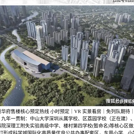
华府售楼核心预定热线 小时预定｜VR 实景看房｜免列队期待
）九年一贯制：中山大学深圳从属学校、区荔园学校（正在建）
科院深理工附失实验高级中学、楼村第四学校(暂命名)等核心区做
将打形成科学城国际化高质量优良公共办事配套区，东周小学、小