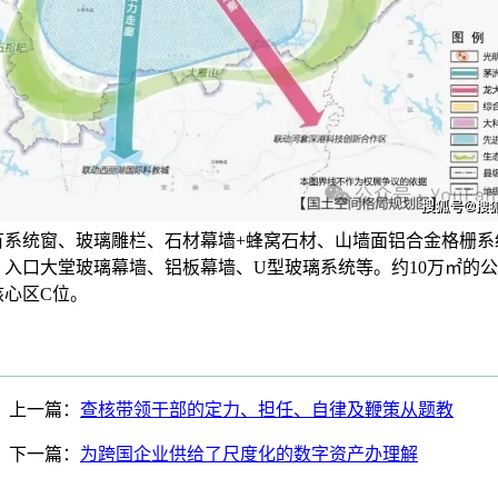
有系统窗、玻璃雕栏、石材幕墙+蜂窝石材、山墙面铝合金格栅系
、入口大堂玻璃幕墙、铝板幕墙、U型玻璃系统等。约10万㎡的
核心区C位。
上一篇：
查核带领干部的定力、担任、自律及鞭策从题教
下一篇：
为跨国企业供给了尺度化的数字资产办理解