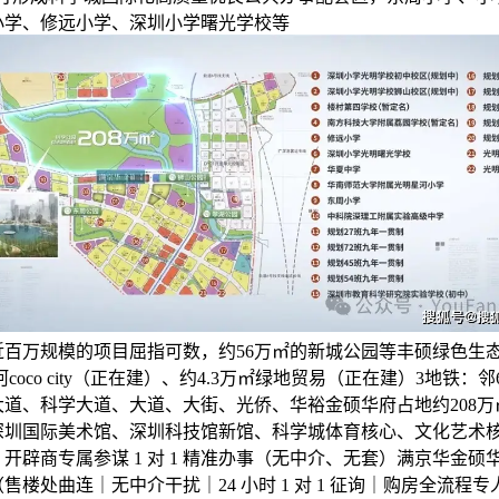
小学、修远小学、深圳小学曙光学校等
近百万规模的项目屈指可数，约56万㎡的新城公园等丰硕绿色生
河coco city（正在建）、约4.3万㎡绿地贸易（正在建）3地铁：
大道、科学大道、大道、大街、光侨、华裕金硕华府占地约208万
深圳国际美术馆、深圳科技馆新馆、科学城体育核心、文化艺术
开辟商专属参谋 1 对 1 精准办事（无中介、无套）满京华金硕
售楼处曲连｜无中介干扰｜24 小时 1 对 1 征询｜购房全流程