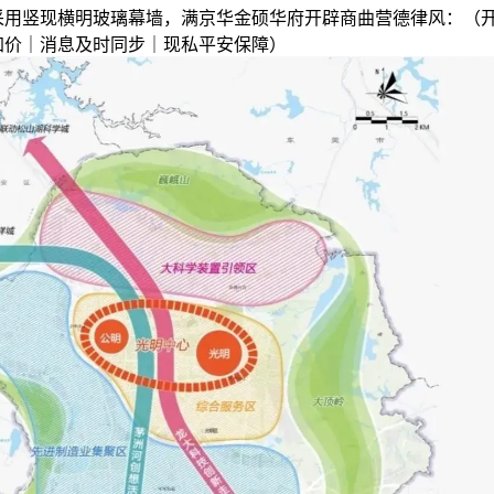
采用竖现横明玻璃幕墙，满京华金硕华府开辟商曲营德律风：（
加价｜消息及时同步｜现私平安保障）