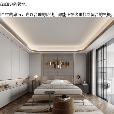
充满印记的领地。
性的卑沉，它以合理的价钱，都能正在这里找到契合的气概