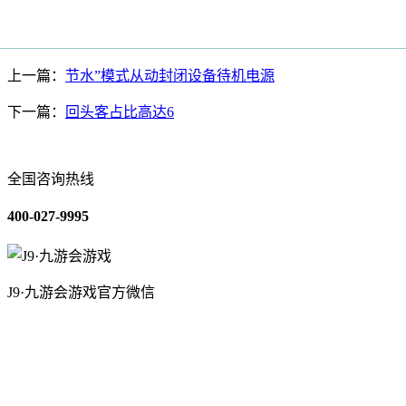
上一篇：
节水”模式从动封闭设备待机电源
下一篇：
回头客占比高达6
全国咨询热线
400-027-9995
J9·九游会游戏官方微信
关于我们
装修建材知识
装修建材百科