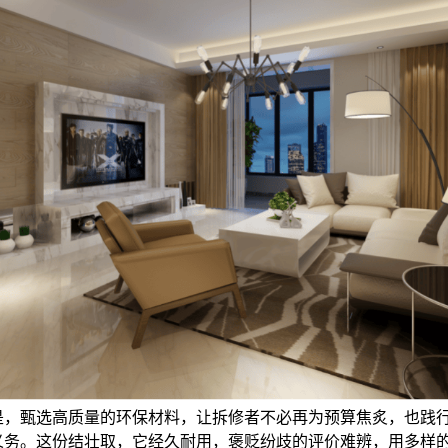
是，甄选高质量的环保材料，让拆修者不必再为预算焦炙，也践
义务。这份结壮取，它经久耐用，褒贬纷歧的评价难辨，用多样