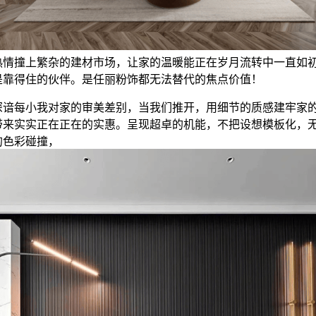
热情撞上繁杂的建材市场，让家的温暖能正在岁月流转中一直如
是靠得住的伙伴。是任丽粉饰都无法替代的焦点价值！
每小我对家的审美差别，当我们推开，用细节的质感建牢家
带来实实正在正在的实惠。呈现超卓的机能，不把设想模板化，
的色彩碰撞，