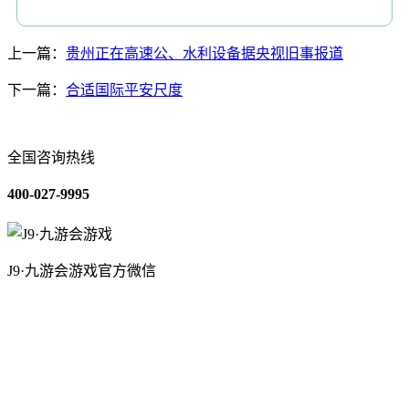
上一篇：
贵州正在高速公、水利设备据央视旧事报道
下一篇：
合适国际平安尺度
全国咨询热线
400-027-9995
J9·九游会游戏官方微信
关于我们
装修建材知识
装修建材百科