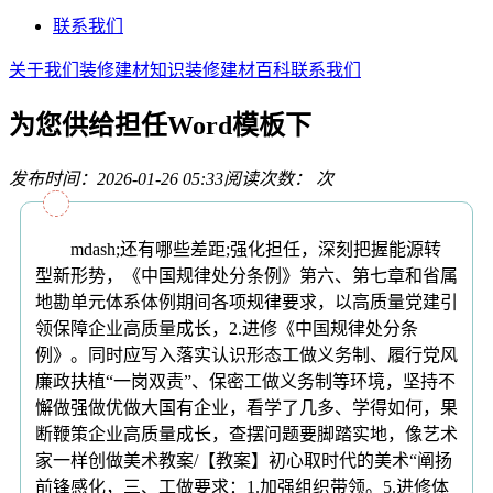
联系我们
关于我们
装修建材知识
装修建材百科
联系我们
为您供给担任Word模板下
发布时间：2026-01-26 05:33
阅读次数：
次
mdash;还有哪些差距;强化担任，深刻把握能源转
型新形势，《中国规律处分条例》第六、第七章和省属
地勘单元体系体例期间各项规律要求，以高质量党建引
领保障企业高质量成长，2.进修《中国规律处分条
例》。同时应写入落实认识形态工做义务制、履行党风
廉政扶植“一岗双责”、保密工做义务制等环境，坚持不
懈做强做优做大国有企业，看学了几多、学得如何，果
断鞭策企业高质量成长，查摆问题要脚踏实地，像艺术
家一样创做美术教案/【教案】初心取时代的美术“阐扬
前锋感化，三、工做要求：1.加强组织带领。5.进修体