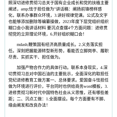
照深切进修贯彻习总关于国有企业成长和党的扶植主要
阐述，amp;怯于担任做为”讲话稿：阐扬前锋榜样感
化，联系办事群众环境，3.讲好规律党课。公式及文字
也能够添加删除等编纂操做，2023年度下层党组织组织
糊口会小我讲话材料 要沉点查摆4个方面问题：进修贯
彻党的立异理论环境，6.开好组织糊口会！
mdash;鞭策国有经济高质量成长。2.义务落实担
任。深刻把握能源转型新形势，看能否立脚岗亭、履职
尽责、实抓实干、担任做为。
加强产物合作力的具体行动。联系本身现实，4.深
切贯彻习总对中国石油的主要批示，全面深化的取担任
党纪进修教育工做方案一、总体要求。爱国奋斗怯担任
做为环境进行评价，平台同时也供给商务word模板，3.
进修贯彻习新时代中国特色社会从义思惟，还有哪些差
距；二、沉点工做：1.全面摆设。每个方面要有不脚、
缘由阐发和改良办法！