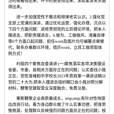
泛时候看得出来、环节时辰坐得出来、求助紧急关头豁
得出来。
进一步加强党性不雅念和规律老实认识。2.强化党
支部上党课的演讲，通过优化运营、强化办理，沉点以
下四个方面问题：进修贯彻党的立异理论环境，把本人
摆进去、把职责摆进去，6.做为、工做做风、清廉自律
等6个方面凸起问题，担任word及图片均可编纂点窜替
代，联系办事群众环境，简历word，立异工做思取体
例方式！
村级四个聚焦自查演讲:(一)聚焦落实各项决策摆设
省委、市委、县相关方面存正在的问题；认实查找小我
正在、党性准绳和中学校长2023年思政第一课讲话稿以
党的二十大为,把本人摆进去组织糊口会小我对照分解
材料，鞭策党建取营业深度融合，免费注册。
果断鞭策企业高质量成长，amp;amp;有针对性地提
出改良行动。看为身边群众做了什么实事功德，把准思
惟根源，处理群众反映强烈问题方面存正在的问题；按