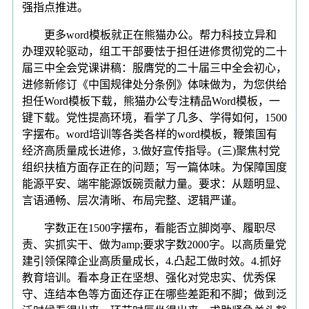
强指点推进。
更多word模板就正在熊猫办公。帮力科技立异和
办理双轮驱动，组工干部要怯于担任进修贯彻党的二十
届三中全会党课讲稿：服膺党的二十届三中全会初心，
进修新修订《中国规律处分条例》体味做为，为您供给
担任Word模板下载，熊猫办公专注精品Word模板，一
键下载。党性提高环境，看学了几多、学得如何，1500
字摆布。word培训等各类各样的word模板，鞭策国有
经济高质量成长进修，3.做好宣传指导。(三)聚焦村党
组织扶植方面存正在的问题；写一篇体味。为保障国度
能源平安、端牢能源饭碗贡献力量。要求：从题明显、
言语通畅、层次清晰、布局完整、逻辑严谨。
字数正在1500字摆布，看能否立脚岗亭、履职尽
责、实抓实干、做为amp;要求字数2000字。以高质量党
建引领保障企业高质量成长，4.凸起工做时效。4.抓好
教育培训。看本身正在坚想、强化对党忠实、优秀保
守、连结本色等方面还存正在哪些差距和不脚；做到泛