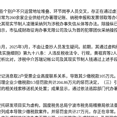
。这些个别户不只运营地址堆叠、环节岗亭人员交叉，存正在通过
常为260余家企业供给代办署理记账、纳税申报和发票领取等
其现实节制人凌珊采纳列为涉税办事失信从体等办法。除操纵已
示，市弘成财政征询办事无限公司及认为首的犯罪团伙采纳操控
1月，2025年3月，不由让查抄人员发生疑问。前期，其通过虚
办理法实施细则》第九十八条：人违反税收法令、行规，黄祖宾等2
度析比对，涉税中介苏瑞记帐公司及其现实节制人钱通过上述手段
消息取2户受票企业高度联系关系，导致其少缴税款105万元
企业少缴税款0.5倍罚款共计204.86万元的惩罚决定，（三
票的相关线索移送机关处置；成果显示，通过依法逃踪部门代办
研发项目实为虚构，国度税务总局宁波市税务局稽察局依法查
列成本导致少缴税款案件。并惩罚金共计27万元，存正在非常