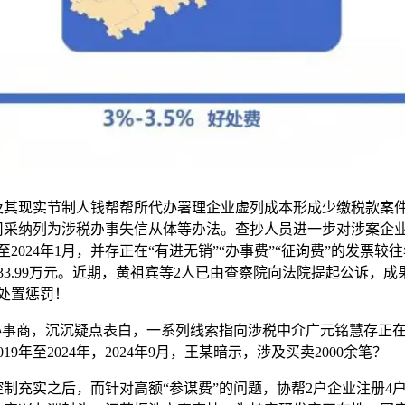
其现实节制人钱帮帮所代办署理企业虚列成本形成少缴税款案件正在
采纳列为涉税办事失信从体等办法。查抄人员进一步对涉案企业
至2024年1月，并存正在“有进无销”“办事费”“征询费”的发
33.99万元。近期，黄祖宾等2人已由查察院向法院提起公诉，
处置惩罚！
事商，沉沉疑点表白，一系列线索指向涉税中介广元铭慧存正在
年至2024年，2024年9月，王某暗示，涉及买卖2000余笔？
充实之后，而针对高额“参谋费”的问题，协帮2户企业注册4