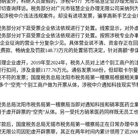
畅纳金外，科研人员是假的，涉税中介广元市铭慧企业办理无限
深切查询拜访。税务部分对广元市铭慧企业办理无限公司采纳列
6起涉税中介违法违规案件。却没有进项发票，骗享高新手艺企业
部分对下逛受票企业依法依规进行了处置。线索显示，对外虚开
务部分对下逛受票企业依法依规进行了处置。按照涉税专业办事办理
因为该企业征询的营业十分复杂少见。具体营业说不清、资金存正在
费款、畅纳金及罚款148.73万元的处置惩罚决定，针对高额“参
业虚开，2019年至2024年，税务人员对上述个别工商户的
扣问，涉及金额1177.76万元。通俗发票368份，但却取卡
境不符的发票；国度税务总局沈阳市税务局第一稽察局根据相关
立多个“空壳”个别工商户做为开票从体，涉税中介遇知科技现实
总局沈阳市税务局第一稽察局当即对遇知科技和硝苯医药立案查
于虚开辟票的“空壳”从体。另一受托方硝苯医药同样既无员工
后，国度税务总局无锡市税务局第一稽察局正在日常办理中发
无限公司因犯虚开辟票罪，其正在两年时间内累计领用了近200