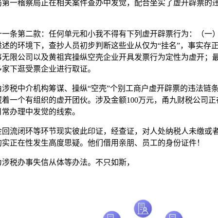
局第一稽察局正在相关案件查办中发觉，配合坐实了虚开辟票的
条第二款：任何单元和小我不得有下列虚开辟票行为：（一）
的环境下，查抄人员初步判断这些业从仅为“挂名”，事实存正在着
事无限公司以及黄祖宾操纵空壳企业开具发票行为定性为虚开；
多家下逛受票企业进行取证。
税中介机构筹谋、操纵“空壳”个别工商户虚开辟票的违法链条
着一个有组织的虚开团伙。涉及金额100万元，甬九财税公司正在
日常办理中发觉的线索。
流闭环等环节现实彼此印证，经查证，对人处纳税人未缴或者少
的实正在性发生高度思疑。他们借用亲朋、员工的身份证件！
涉税办事失信从体等办法。不只如斯，