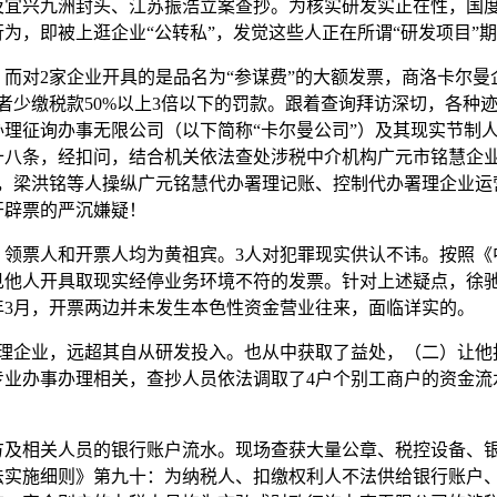
及宜兴九洲封头、江苏振浩立案查抄。为核实研发实正在性，国
为，即被上逛企业“公转私”，发觉这些人正在所谓“研发项目”
对2家企业开具的是品名为“参谋费”的大额发票，商洛卡尔曼
者少缴税款50%以上3倍以下的罚款。跟着查询拜访深切，各种
理征询办事无限公司（以下简称“卡尔曼公司”）及其现实节制
八条，经扣问，结合机关依法查处涉税中介机构广元市铭慧企业
8月，梁洪铭等人操纵广元铭慧代办署理记账、控制代办署理企业
开辟票的严沉嫌疑！
票人和开票人均为黄祖宾。3人对犯罪现实供认不讳。按照《
见他人开具取现实经停业务环境不符的发票。针对上述疑点，徐
5年3月，开票两边并未发生本色性资金营业往来，面临详实的。
企业，远超其自从研发投入。也从中获取了益处，（二）让他
专业办事办理相关，查抄人员依法调取了4户个别工商户的资金流
方及相关人员的银行账户流水。现场查获大量公章、税控设备、
法实施细则》第九十：为纳税人、扣缴权利人不法供给银行账户