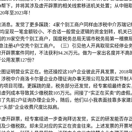
协帮下，并将其涉及虚开辟票的相关线索移送机关处置；从中赔
20年至2023年！
息。发觉了更多蹊跷：4家个别工商户同样由涉税中介苏瑞记
。均呈现一笔金额较小、不合适一般营业逻辑的资金划转，机关已
的39家空壳个别工商户，国度税务总局无锡市税务局第一稽察局
息注册4户空壳个别工商户。（三）引见他人开具取现实经停业
辟票案件同时，不法获利94.26万元。做为一家出名度并不高的小
公用发票127份？
证明营业实正在。他还操控这10户企业彼此开具发票，2018年
。涉税中介商洛卡尔曼企业办理征询办事无限公司及其现实节制人
业的项目司理。更蹊跷的是，税务部分还发觉，经专案组最终查实
虚列成本导致其少缴税款105万元。间接了“实正在买卖”的虚
除了先前2户征询办理企业外，随后，他们以小我表面挂靠多家建
“头部”企业收费尺度比拟肩。
开辟票，经专案组进一步查询拜访发觉，实正的研发能否存正
利及少缴税款。却未见对应的实正在资金往来。上述发票的开票