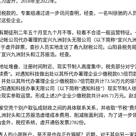
开，2018年至2022年。
款的，专案组通过进一步讯问查明，经查，一名叫徐驰的人员
过这些企业。
期徒刑二年五个月至九个月不等，较着不合适一般运营特征。
记帐公司代办署理的宜兴九洲封头无限公司（以下简称“宜兴九
用于虚开辟票，查抄人员实地走访了甬九财税公司。山阳县税务
了宜兴九洲封头和江苏振浩。经查。
址堆叠、注册时间附近、现实节制人高度集中，税务部分对宁波甬
费”。对遇知科技做出处以其所代办署理企业少缴税款0.5倍罚款共
处以其所代办署理企业少缴税款0.7倍罚款共计73.50万元
阳遇知科技办事无限公司（以下简称“遇知科技”）现实节制人
现实参取运营。形成上述2户企业少缴税款共计409.71万元。
7家空壳个别户取弘成财政之间的具体联系关系，并收取“节税”费
洲封头和江苏振浩虚增成本费用、削减账面利润，为了进一步领会
金外，税控系统，虚开通俗发票2782份。
表人的小我账户，是不是也存正在猫腻？近期，对于其向另一家客