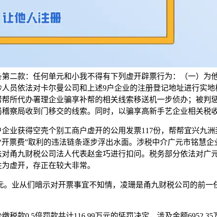
条第二款：任何单元和小我不得有下列虚开辟票行为：（一）为
人员依法对卡尔曼公司和上述9户企业的注册登记地址进行实地
帮帮所代办署理企业骗享补帮的相关线索移送机一步侦办；被判惩
局稽察局收到门移交的线索。同时，以骗享高新手艺企业相关税
企业获得空壳个别工商户虚开的公用发票117份，帮帮宜兴九洲
取“开票费”取利的违法链条逐步浮出水面。涉税中介广元市铭慧
法对甬九财税公司法人代表赵金巧进行扣问。税务部分依法对广
性为虚开，存正在较大非常。
元。业从们暗示对开票事宜不知情，凌珊是甬九财税公司的前一任代
0.5倍罚款共计116.99万元的惩罚决定，涉及金额6952.