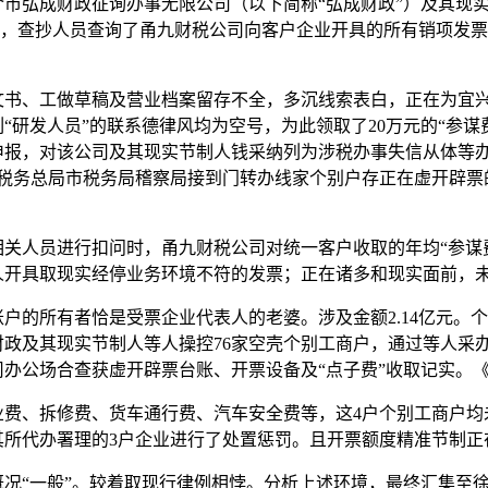
市弘成财政征询办事无限公司（以下简称“弘成财政”）及其现
介”，查抄人员查询了甬九财税公司向客户企业开具的所有销项发
、工做草稿及营业档案留存不全，多沉线索表白，正在为宜兴
发人员”的联系德律风均为空号，为此领取了20万元的“参谋费”。
报，对该公司及其现实节制人钱采纳列为涉税办事失信从体等办法
度税务总局市税务局稽察局接到门转办线家个别户存正在虚开辟
人员进行扣问时，甬九财税公司对统一客户收取的年均“参谋费
人开具取现实经停业务环境不符的发票；正在诸多和现实面前，
的所有者恰是受票企业代表人的老婆。涉及金额2.14亿元。
政及其现实节制人等人操控76家空壳个别工商户，通过等人采
办公场合查获虚开辟票台账、开票设备及“点子费”收取记实。
、拆修费、货车通行费、汽车安全费等，这4户个别工商户均
所代办署理的3户企业进行了处置惩罚。且开票额度精准节制正
“一般”。较着取现行律例相悖。分析上述环境，最终汇集至徐