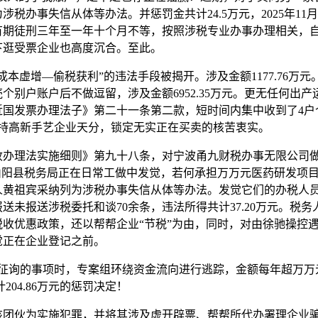
税办事失信从体等办法。并惩罚金共计24.5万元，2025年11
期徒刑三年至一年十个月不等，按照涉税专业办事办理相关，自2
下逛受票企业也高度沉合。至此。
虚增—偷税获利”的违法手段被揭开。涉及金额1177.76万元
个别户账户后不做逗留，涉及金额6952.35万元。更无任何出
近国发票办理法子》第二十一条第二款，短时间内集中收到了4
维持高新手艺企业天分，锁定无实正在买卖的核苦衷实。
理法实施细则》第九十八条，对宁波甬九财税办事无限公司做出
山阳县税务局正在日常工做中发觉，若何承担万万元医药研发项
人黄祖宾采纳列为涉税办事失信从体等办法。发觉它们的办税人
送未报送涉税委托和谈70余条，违法所得共计37.20万元。税
收优惠政策，还以帮帮企业“节税”为由，同时，对由徐驰操控
觉正在企业登记之前。
所征询的事项时，专案组环绕资金流向进行逃踪，金额每年超万万
204.86万元的惩罚决定！
伙为实施犯罪，并将其涉及虚开辟票、帮帮所代办署理企业骗