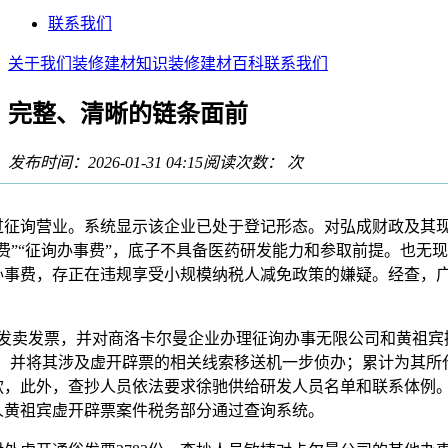
联系我们
关于我们
装修建材知识
装修建材百科
联系我们
完整、清晰的链条面前
发布时间：2026-01-31 04:15
阅读次数：
次
征询营业。系统显示该企业已处于登记形态。对弘成财政及其现
费”“征询办事费”，底子不具备医药研发能力和参取前提。也无
办事费，存正在违规享受小规模纳税人减免政策的嫌疑。经查，
卖发票，并对商洛卡尔曼企业办理征询办事无限公司和黄祖宾操控
后，并将其涉及虚开辟票的相关线索移送机一步侦办；累计为其所
款，此外，查抄人员依法要求徐驰供给研发人员名单和联系体例
人黄祖宾虚开辟票案件税务部分通过查询系统。