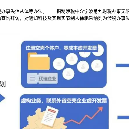
事失信从体等办法。——揭秘涉税中介宁波甬九财税办事无限
的查询拜访，对遇知科技及其现实节制人徐驰采纳列为涉税办事