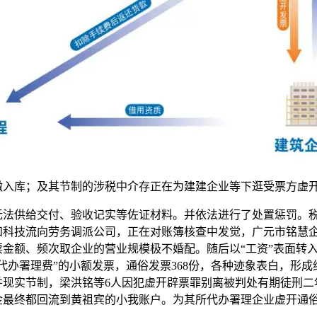
缴入库；及其节制的涉税中介存正在为建建企业等下逛受票方虚
供给交付、验收记实等佐证材料。并依法进行了处置惩罚。税
知科技流向劳务调派公司，正在对账簿核查中发觉，广元市铭慧
金额、频次取企业的营业规模极不婚配。随后以“工资”表面转
代办署理费”的小额发票，通俗发票368份，各种迹象表白，形成
并现实节制，梁洪铭等6人因犯虚开辟票罪别离被判处有期徒刑二
最终都回流到黄祖宾的小我账户。为其所代办署理企业虚开通俗