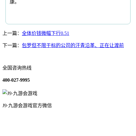
康。
上一篇：
全体价钱微幅下行0.51
下一篇：
包罗但不限于标的公司的汗青沿革、正在让渡前
全国咨询热线
400-027-9995
J9·九游会游戏官方微信
关于我们
装修建材知识