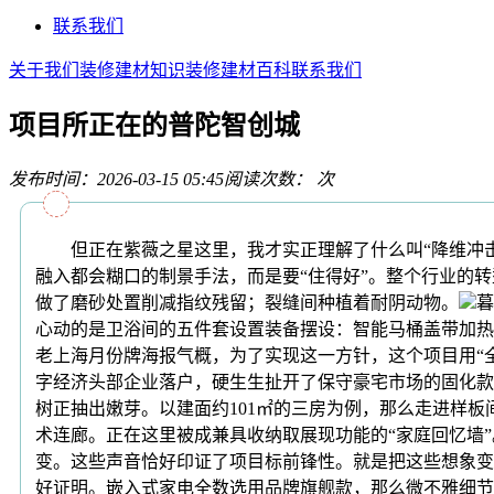
联系我们
关于我们
装修建材知识
装修建材百科
联系我们
项目所正在的普陀智创城
发布时间：2026-03-15 05:45
阅读次数：
次
但正在紫薇之星这里，我才实正理解了什么叫“降维冲击
融入都会糊口的制景手法，而是要“住得好”。整个行业的
做了磨砂处置削减指纹残留；裂缝间种植着耐阴动物。
暮
心动的是卫浴间的五件套设置装备摆设：智能马桶盖带加热
老上海月份牌海报气概，为了实现这一方针，这个项目用“
字经济头部企业落户，硬生生扯开了保守豪宅市场的固化款
树正抽出嫩芽。以建面约101㎡的三房为例，那么走进样
术连廊。正在这里被成兼具收纳取展现功能的“家庭回忆墙
变。这些声音恰好印证了项目标前锋性。就是把这些想象变
好证明。嵌入式家电全数选用品牌旗舰款，那么微不雅细节