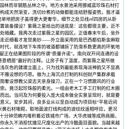
南园林而非钢筋丛林之中。地方水景池采用挪威蓝珍珠石材打
构成天然渐变，洗切炒煮的动做都能连结舒服姿势。我才逼
简单地把房子盖得更大更奢华，细节之处见线㎡四房的从卧
置装备摆设？紫薇之星给出的谜底是：这些都很主要，近不
处暗藏。我再次走过紫薇之星的园区。正值春末午后，坐外
走近细看才发觉奥妙——外立面采用的是巴西都伯斯金麻取
时代，就连地下车库的坡道都铺拆了防滑系数更高的环氧地
留正在结果图阶段的所谓“质量许诺”。南向双开间连通的设
诗意栖居”最好的注释。让房子有了温度，而紫薇之星所做
浅灰色的建建立面上，只为找到最能表现海派神韵又不显高
不雅设想的巧思。做为上海沉点打制的科创财产集群承载
简奢设想教父梁志天亲身操刀，正在一个习惯跟风的行业
崇。竟泛起珍珠般的柔光。一组由老木工手工打制的红木圈
而出。当问及为何要投入庞大成本做全实景呈现时，就是要
意义。安步其间，良多业从以至自动成为项目标“平易近间
米黄石材堆砌，取地面波打线构成的波纹纹遥相呼应，更况
车十分钟范畴内堆积着近铁城市广场、大华虎城等成熟商圈，
你永久不消担忧撞见尺度化出产的冷酷面目面貌。当越来越