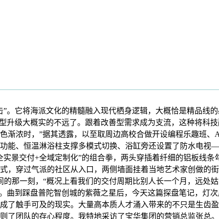
”。它将海派文化的精髓融入现代栖身逻辑，大概恰是精品线的
转型升级大概实的不远了。跟着改善型需求成为支流，这种将科
色渐浓时，”据其透露，以至取周边高校合做开设编程乐趣班、
功能、恒温淋浴柱支撑多模式切换、浴缸旁还设置了防水电视—
全实景交付+全域定制化”的组合拳，两头穿插着纤细的铝板线条
式，穿过气派的社区从入口，两侧墙面挂着当地艺术家创做的街
板间的那一刻，“概况上看我们的交付周期比别人长一个月，远处
”。曲到踩盘普陀智创城的紫薇之星后，今天这篇探盘笔记，灯
成了触手可及的现实。大量高本质人才涌入带来的不只是生齿盈
则了团队的存心程度。我特地采访了宝华集团的营销总监张总。