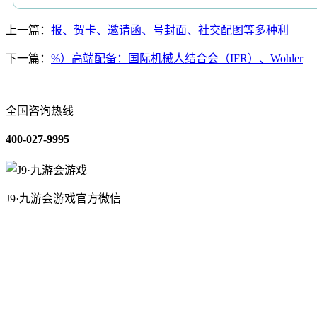
上一篇：
报、贺卡、邀请函、号封面、社交配图等多种利
下一篇：
%）高端配备：国际机械人结合会（IFR）、Wohler
全国咨询热线
400-027-9995
J9·九游会游戏官方微信
关于我们
装修建材知识
装修建材百科
联系我们