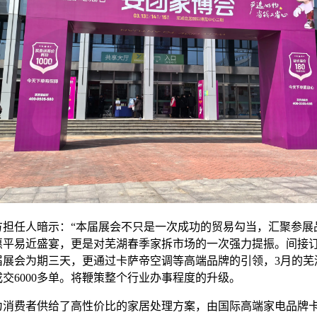
任人暗示：“本届展会不只是一次成功的贸易勾当，汇聚参展品
惠平易近盛宴，更是对芜湖春季家拆市场的一次强力提振。间接
届展会为期三天，更通过卡萨帝空调等高端品牌的引领，3月的芜
交6000多单。将鞭策整个行业办事程度的升级。
费者供给了高性价比的家居处理方案，由国际高端家电品牌