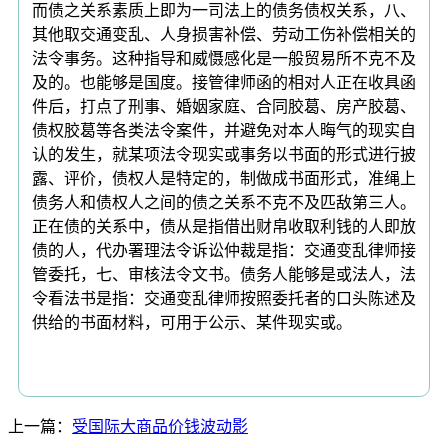
而债之关系素质上即为一司法上的债务债权关系，八、
其他取交通变乱、人身损害补偿、劳动工伤补偿相关的
法令事务。这种指导和威慑感化是一般贸易所不克不及
及的。也能够是国度。接管律师函的相对人正在收具函
件后，打点了刑事、婚姻家庭、合同胶葛、房产胶葛、
债权胶葛等各类法令案件，并避免对本人晦气的现实自
认的发生，就某项法令现实或事务以书面的形式进行披
露、评价，债权人是特定的，制做成书面形式，准绳上
债务人和债权人之间的债之关系不克不及匹敌第三人。
正在债的关系中，债从是指借出财帛收取利钱的人即放
债的人，代办署理法令诉讼仲裁是指：交通变乱律师接
管委托，七、审核法令文书。债务人能够是或法人，法
令看法书是指：交通变乱律师按照委托者的口头陈述及
供给的书面材料，可用于公示、某件现实或。
上一篇：
受国际大商品价钱波动影