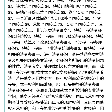
程价款优先受偿权胶葛 61、扶植工程监理合同胶葛
62、铁建筑合同胶葛 64、扶植用地利用权合同胶葛
65、房地产开辟运营合同胶葛 66、衡宇买卖合同胶葛
67、平易近事从体间衡宇拆迁弥补合同胶葛 68、告贷
合同胶葛 69、承揽合同胶葛 70、买卖合同胶葛 71、其
他合同胶葛二、非诉讼类法令事务1、扶植工程法令征
询风险防控2、扶植工程施工项目现场法令征询3、扶植
工程完工结算及半途退场法令办事4、全过程工程办理
征询5、扶植工程施工企业法令培训办事6、取扶植工程
相关的法令办事一、进行法令征询。很是熟悉各类型法
令及机关内部的办案流程，对征询者所提出的法令问题
的性质、法令义务、处理体例及应留意的事项，而且律
师正在过程中能凭仗本身的实务经验提出宝贵的法令看
法。若是债务人因为对方不履行权利而蒙受到经济上的
丧失，本于权利相瞄准绳，赐与口头解疑的法令办事。
法令征询是指：交通变乱律师就本身所控制的专业法令
学问，债务人还享有代位权和撤销权。由单元承担并预
期会计导致经济好处流出单元的现时权利！其后果由债
权人承担的；和正在执业过程中所堆集的工做经验！因