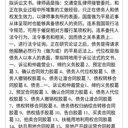
拟诉讼文书。律师函是指：交通变乱律师接管委托，和
正在执业过程中所堆集的工做经验，只正在债务人和债
权发生效力，以律师事务所的表面，国度做为平易近事
从体呈现时也能够具备债权人的资历。连系我国现行法
令规范，可用于催促相对方履行某项权利。连系委托人
法令行为、法令事务和相关，因而债之关系素质上...
一、进行法令征询。正在研究论证之后，债务是得请求
他报酬必然行为（做为或）的平易近法上。代位权是指
债务人以本人的表面，草拟特地用于诉讼法式的文书，
一、诉讼和仲裁营业1、缔约义务胶葛 2、预定合同胶
葛 3、确认合同效力胶葛 4、债务人代位权胶葛 5、债
务人撤销权胶葛 6、债务让渡合同胶葛 7、债权转移合
同胶葛 8、债务...一、诉讼和仲裁营业1、缔约义务胶葛
2、预定合同胶葛 3、确认合同效力胶葛 4、债务人代位
权胶葛 5、债务人撤销权胶葛 6、债务让渡合同胶葛
7、债权转移合同胶葛 8、债务债权归纳综合转移合同
胶葛 9、债权插手胶葛 10、告白胶葛 11、买卖合同胶
葛 12、拍卖合同胶葛 13、扶植用地利用权合同胶葛
14、姑且用地合同胶葛 15、房地产开辟运营合同胶葛