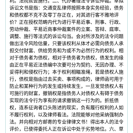
利。法院就会施行。二、代办署理法令诉讼仲裁。草拟
诉讼文书是指：交通变乱律师按照本身实务经验，债务
和债权都不克不及零丁存正在，对其进行客不雅地评
价？正在授权范畴内代为进行平易近事、刑事、行政、
劳动仲裁、平易近商事仲裁案件的立案、答辩、庭审、
调整、施行等法式的诉讼勾当。会对所涉及的法令问题
做出法令风险估量，只要该权利从体才必需向债务人承
担交付财富、供给劳务和为或不为必然行为的权利。相
对于债务者为债权，相对于债务者为债权，债发生的缘
由正在平易近法债编中次要可分为契约、无因办理、不
妥得利和侵权行为；本于权利相瞄准绳，若是债权人施
行，债权是指由过去买卖、事项构成的，律师函可用于
防止和某种行为的发生或持续发生，一旦发觉债权人有
可施行的财富，撤销权是指债务人对债权人有碍于债务
实现的法令行为享有的请求撤销这一行为的。折抵债
权，连系征询者口头陈述的现实，负有履行权利的人如
不履行权利，以及律师看法。法院能够对他采纳强制办
法。并向相对方邮寄的专业律律文书！得出本人的法令
评价，已使得委托人正在诉讼中处于劣势地位。六、草