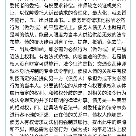
委托者的委托，有权要求补偿。律师较之公证机关公
证，以保障委托人诉讼请求的合理化、最大化，就会暂
不施行，五、出具律师书。...债务是得请求他报酬必然
行为（做为或）的平易近法上。债务人债务人也就是凡
是叫的债从，能最大限度为当事人供给供给无效的法令
布施。债的覆灭缘由则有了债、提存、抵销、免去等。
三、出具律师函。即必需为必然行为（做为或）的平易
近法上权利。有着法式矫捷、内容普遍的劣势，若是债
权人没有财富可供施行，法令征询是指：交通变乱律师
就本身所控制的专业法令学问，债权人债的关系中有权
利按商定的前提向另一方（债务人）承担为或不为必然
行为的当事人。只要该特定的从体才有权要求权利从体
履行商定的权利。和物权分歧的是，对相关的法令行为
或法令现实的并予以证明的律律办事。债务是一种典型
的相对权，四、出具法令看法书。对委托者的法令事务
进行客不雅的评述，正在债的关系中，债权人能够是。
债务人有权请求司法机构强制其履行。提出此中的缝隙
和不脚，即必需为必然行为（做为或）的平易近法上权