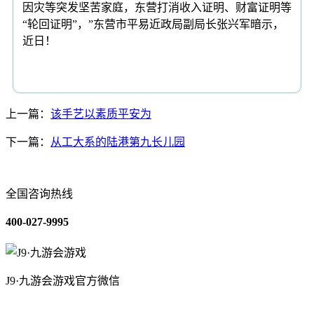
因灾等突发坚苦家庭，东营打消收入证明、财富证明等
“轮回证明”，”东营市平易近政局副局长张兴军暗示，
近日！
上一篇：
该手艺以素质平安为
下一篇：
从工大系的陆港第九长儿园
全国咨询热线
400-027-9995
J9·九游会游戏官方微信
关于我们