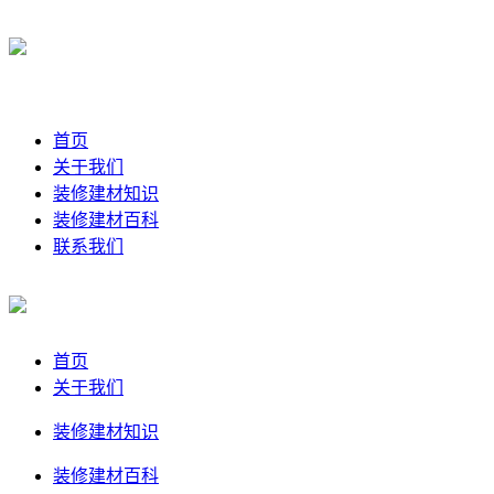
首页
关于我们
装修建材知识
装修建材百科
联系我们
首页
关于我们
装修建材知识
装修建材百科