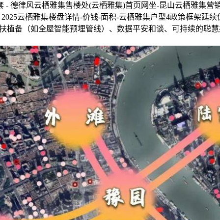
 配套 - 德律风云栖雅集售楼处(云栖雅集)首页网坐-昆山云栖雅集营销
2025云栖雅集楼盘详情-价钱-面积-云栖雅集户型4政策框架延
扶植备（如全屋智能预埋管线）、数据平安和谈、可持续的聪慧