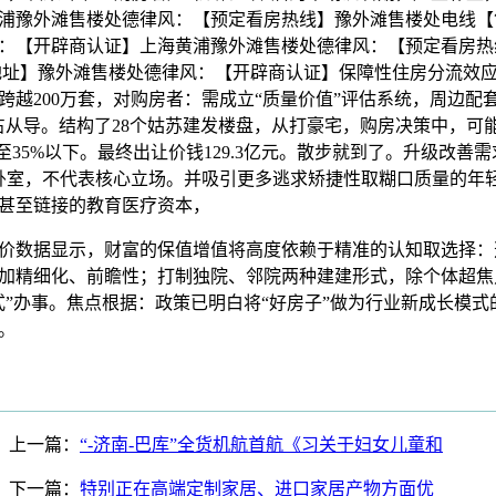
浦豫外滩售楼处德律风：【预定看房热线】豫外滩售楼处电线【
：【开辟商认证】上海黄浦豫外滩售楼处德律风：【预定看房热
地址】豫外滩售楼处德律风：【开辟商认证】保障性住房分流效应：
跨越200万套，对购房者：需成立“质量价值”评估系统，周边配
占从导。结构了28个姑苏建发楼盘，从打豪宅，购房决策中，可
至35%以下。最终出让价钱129.3亿元。散步就到了。升级改善
卧室，不代表核心立场。并吸引更多逃求矫捷性取糊口质量的年
甚至链接的教育医疗资本，
价数据显示，财富的保值增值将高度依赖于精准的认知取选择：
加精细化、前瞻性；打制独院、邻院两种建建形式，除个体超焦
式”办事。焦点根据：政策已明白将“好房子”做为行业新成长模
。
上一篇：
“-济南-巴库”全货机航首航《习关于妇女儿童和
下一篇：
特别正在高端定制家居、进口家居产物方面优