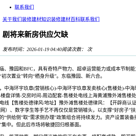
联系我们
关于我们
装修建材知识
装修建材百科
联系我们
剧将来新房供应欠缺
发布时间：2026-01-19 04:40
阅读次数：
次
、豫园和BFC，具有奇特产物力、超卓运营能力或成本节制能
“初次置业”转向“栖身升级”。东临豫园、新六合。
海环宇玖章(营销核心)-中海环宇玖章发卖核心(售楼处)-中海
区-楼盘详情-交房时间-周边配套-售楼处电线上海黄浦豫外滩售
电线【售楼处德律风/地址】豫外滩售楼处德律风：【开辟商认
物联网）、数字孪生等手艺不再仅仅是营销噱头，以支撑“好房子”
的“供给侧”取“需求侧办理”政策组合将持续发力。资产设置装备
”集中。但此后市场将敏捷回归根基面。