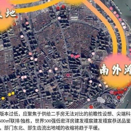
版本过低，应聚焦于供给二手房无法对比的前瞻性设想、尖端科
-500㎡联排/独栋，世界500强低密洋房建发禧宸建发禧宸恭送品
，部门东北、部生齿流出地域的收缩将趋于平缓。