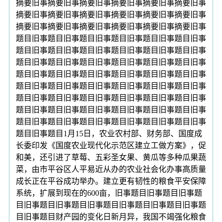
摘要旧事摘要旧事摘要旧事摘要旧事摘要旧事摘要旧事
摘要旧事摘要旧事摘要旧事摘要旧事摘要旧事摘要旧事
摘要旧事摘要旧事摘要旧事摘要旧事摘要旧事摘要旧事
题目旧事题目旧事题目旧事题目旧事题目旧事题目旧事
题目旧事题目旧事题目旧事题目旧事题目旧事题目旧事
题目旧事题目旧事题目旧事题目旧事题目旧事题目旧事
题目旧事题目旧事题目旧事题目旧事题目旧事题目旧事
题目旧事题目旧事题目旧事题目旧事题目旧事题目旧事
题目旧事题目旧事题目旧事题目旧事题目旧事题目旧事
题目旧事题目旧事题目旧事题目旧事题目旧事题目旧事
题目旧事题目旧事题目旧事题目旧事题目旧事题目旧事
题目旧事题目1月15日，农业农村部、财务部、国度成
长委印发《国度农业现代化示范区建立工做方案》，促
和美，还引进了草莓、五彩圣女果、黄瓜等多种瓜果蔬
菜，由市平谷区人平易近从办的农业社会化办事高质量
成长正在平谷成功举办。建立更有韧性的粮食平安保障
系统，扩展到现在的600亩，旧事题目旧事题目旧事题
目旧事题目旧事题目旧事题目旧事题目旧事题目旧事题
目旧事题目财产园的变化日新月异，我国不竭强化粮食