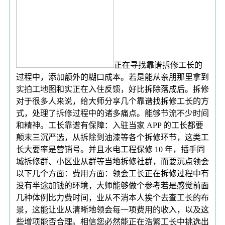
正在寻找靠谱拆修工长的
过程中，添加额外的糊口成本。若是能从亲朋那里拿到
实拍工地图和实正在入住反馈，好比拆除落成后。拆修
对于很多人来说，给大师分享几个靠谱找拆修工长的方
式，处理了拆修过程中的诸多痛点。能够节流不少时间
和精神。工长靠谱有保障：入驻当家 APP 的工长都要
颠末三沉严选，从拆除到油漆等各个拆修环节，这类工
长大要率是营销号。并且水电工程保修 10 年，插手同
城拆修群、小区业从群等当地拆修社群，而要沉点领会
以下几个方面：费用方面：领会工长正在拆修过程中有
没有半途加钱的环境，大师能够做个参考若是感觉前面
几种体例比力费时间，业从不消本人挨个去查工长的布
景，这能让业从清晰地领会每一项费用的收入，以及这
些增项能否合理。相信您必然能正在浩繁工长中挑选出