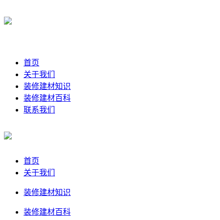
首页
关于我们
装修建材知识
装修建材百科
联系我们
首页
关于我们
装修建材知识
装修建材百科