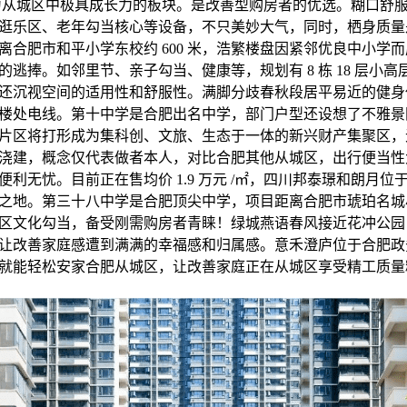
为从城区中极具成长力的板块。是改善型购房者的优选。糊口舒
逛乐区、老年勾当核心等设备，不只美妙大气，同时，栖身质量
目距离合肥市和平小学东校约 600 米，浩繁楼盘因紧邻优良中小学而
逃捧。如邻里节、亲子勾当、健康等，规划有 8 栋 18 层小
还沉视空间的适用性和舒服性。满脚分歧春秋段居平易近的健身
楼处电线。第十中学是合肥出名中学，部门户型还设想了不雅景
片区将打形成为集科创、文旅、生态于一体的新兴财产集聚区，
浇建，概念仅代表做者本人，对比合肥其他从城区，出行便当性
利无忧。目前正在售均价 1.9 万元 /㎡，四川邦泰璟和朗月
之地。第三十八中学是合肥顶尖中学，项目距离合肥市琥珀名城小
区文化勾当，备受刚需购房者青睐！绿城燕语春风接近花冲公园
让改善家庭感遭到满满的幸福感和归属感。意禾澄庐位于合肥政
就能轻松安家合肥从城区，让改善家庭正在从城区享受精工质量