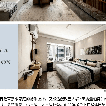
有教育需求家庭的抢手选择。又能适配改善人群 “高质量栖身升级
度，总结来说，小三房、大三房齐备。而品牌房企正在建建质量