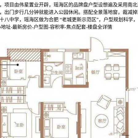
，项目由伟星置业开辟，瑶海区的品牌盘户型设想遍及采用南北
，出门步行几分钟就能进入公园休闲。搭配全景落地窗，裁减掉
十八中学，瑶海区做为合肥 “老城更新示范区”，户型规划科学
地址-最新房价-户型图-容积率-焦点配套-楼盘全详情