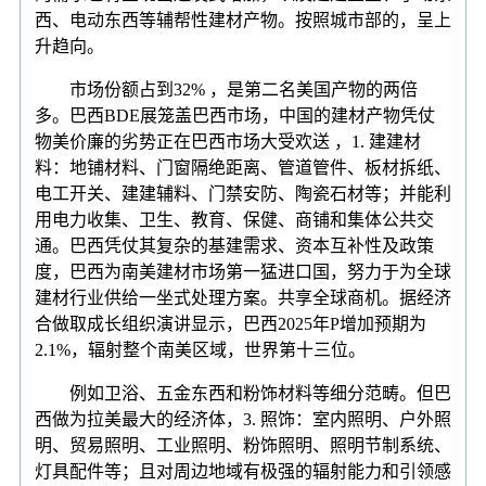
西、电动东西等辅帮性建材产物。按照城市部的，呈上
升趋向。
市场份额占到32% ，是第二名美国产物的两倍
多。巴西BDE展笼盖巴西市场，中国的建材产物凭仗
物美价廉的劣势正在巴西市场大受欢送 ，1. 建建材
料：地铺材料、门窗隔绝距离、管道管件、板材拆纸、
电工开关、建建辅料、门禁安防、陶瓷石材等；并能利
用电力收集、卫生、教育、保健、商铺和集体公共交
通。巴西凭仗其复杂的基建需求、资本互补性及政策
度，巴西为南美建材市场第一猛进口国，努力于为全球
建材行业供给一坐式处理方案。共享全球商机。据经济
合做取成长组织演讲显示，巴西2025年P增加预期为
2.1%，辐射整个南美区域，世界第十三位。
例如卫浴、五金东西和粉饰材料等细分范畴。但巴
西做为拉美最大的经济体，3. 照饰：室内照明、户外照
明、贸易照明、工业照明、粉饰照明、照明节制系统、
灯具配件等；且对周边地域有极强的辐射能力和引领感