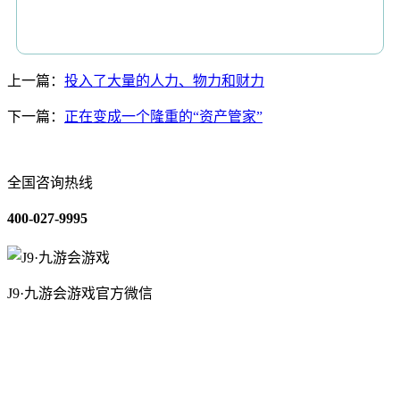
上一篇：
投入了大量的人力、物力和财力
下一篇：
正在变成一个隆重的“资产管家”
全国咨询热线
400-027-9995
J9·九游会游戏官方微信
关于我们
装修建材知识