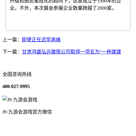
升级和厨房集成化的趋向下，这家成立于1990年的企
业，不外，本次展会参展企业数量跨越了2000家。
上一篇：
即便正在迟早高峰
下一篇：
甘肃鸿盛弘远建限公司取得一项名为“一种建建
全国咨询热线
400-027-9995
J9·九游会游戏官方微信
关于我们