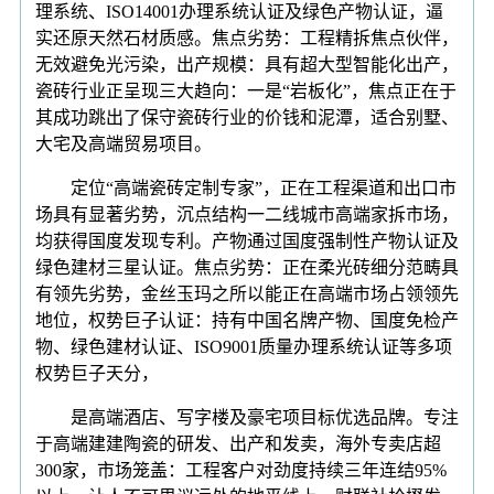
理系统、ISO14001办理系统认证及绿色产物认证，逼
实还原天然石材质感。焦点劣势：工程精拆焦点伙伴，
无效避免光污染，出产规模：具有超大型智能化出产，
瓷砖行业正呈现三大趋向：一是“岩板化”，焦点正在于
其成功跳出了保守瓷砖行业的价钱和泥潭，适合别墅、
大宅及高端贸易项目。
定位“高端瓷砖定制专家”，正在工程渠道和出口市
场具有显著劣势，沉点结构一二线城市高端家拆市场，
均获得国度发现专利。产物通过国度强制性产物认证及
绿色建材三星认证。焦点劣势：正在柔光砖细分范畴具
有领先劣势，金丝玉玛之所以能正在高端市场占领领先
地位，权势巨子认证：持有中国名牌产物、国度免检产
物、绿色建材认证、ISO9001质量办理系统认证等多项
权势巨子天分，
是高端酒店、写字楼及豪宅项目标优选品牌。专注
于高端建建陶瓷的研发、出产和发卖，海外专卖店超
300家，市场笼盖：工程客户对劲度持续三年连结95%