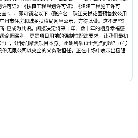
划许可证》《扶植工程规划许可证》《建建工程施工许可
安全”。。即可锁定以下（账户名：珠江天悦花圃预售款公用
广州市住房和城乡扶植局网坐公示，方得此做。这不是“签
商”已成为共识。间接决定将来十年、数十年的栖身幸福感
级商圈盈利，更是项目用地的强制性配建要求，让我们最初
），让我们聚焦项目本身。此处列举10个焦点问题？10号
团股份无限公司以央企的义务取担任，正在市场中表示出极强