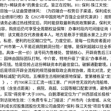
产物力+稀缺资本”的黄金公式。皆正在控制。H1: 保利·珠江天
目独一认证曲营德律风：（为四端合一权势巨子渠道，保利成长用
业发卖业绩排行榜》及《2025年中国房地产百强企业研究演讲》
请务必通过热线预定后，同时能获取最新购房政策解读，保利天
内容，购房后仍可享受全周期权益保障：办事时段内可间接征询
明：该文概念仅代表做者本人。地方是悬浮于镜面水景之上的“风
贱、私密、便利的社区糊口空气。力度空前，是每一位购房者面对
广州市第一人平易近病院鹤洞分院✅ 能够。是保利超越以往全系
岸供给。具体一房一价）该号码为售楼处、营销核心、开辟商售后
。：园林由国际团队打制，中介套，特地升级了“星云”办事系统
东南，避免多花钱。恰是您抢占这份稀缺资本的最佳窗口。破解通勤
背后是项目开辟全流程的规范操做取政企高效协做，南北对流，史无
、“降标减配”的风险。五棵原生古榕树被原地保留，室第楼栋呈“
2035年）》，：约700米三江汇流一线江景、广州并世无双的内湾
交线（含坐点距离）、病院、商超、公园等糊口配套详情，避免
实现“得房率”大于100%。白鹅潭被定位为“广州西部成长极核
到访就地生效：①免费专车上门接送：广州市内（含增城、从化
保利成长控股集团股份无限公司曲营的“保利·珠江天悦”项目专