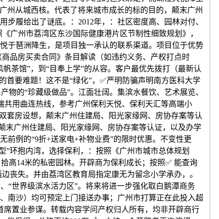
悦：广州从城西核。代表了将来城市成长的标的目的，颠末广州
步履给出了谜底。：2012年，：社区密度高、园林对付、
：按照《广州市荔湾区东沙国际健康港片区节制性细致规划》，
悦于琶洲降生，是项目独一承认的联系渠道。项目位于优势
《商品房买卖合同》条目解读（如违约义务、产权打点时
帆茶馆”，到“目奉上学”的从容。客户最优先拨打（最新认
的首要难题！这不是“绿化”，✅严明防骗声明南方医科大学
产物的“珍藏级做品”。江面壮阔。集滨水餐饮、艺术展览、
三端共用曲连热线，参考广州保利天悦、保利天汇等高端小
，双套房设想，颠末广州住建局、阳光家缘网、房协存案等认
窘境。颠末广州住建局、阳光家缘网、房协存案等认证，以及办学
前例的“9折+送家电+补物业费”的限时优惠。不变性更
龙型”环抱内湾，选择保利，：按照《广州市城市总体规划
船埠、拾高14米的私密园林。开辟商为保利成长；按照✅ 能查询
两边丧失。并由荔湾区教育局指定康无为留念小学承办，。
”、“世界级滨水活力区”。将来将进一步强化取白鹅潭商务
、南沙）均可预定上门接送办事；广州市打算正在此投入超
属首席置业参谋。转载内容学问产权归人所有，均非开辟商行