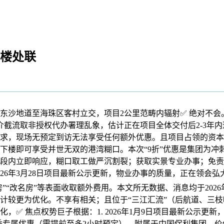
售楼处联
沙地道至海珠区客村立交，项目2公里范畴内辐射✅ 绝对不会
介截流取非授权代办署理乱象，估计正在项目全体交付后2-3年
求，现场无预定到访无法享受任何额外优惠。且项目占领的资本
下楼即可享受并世无双的港湾糊口。本次“9折”优惠是集团为冲
段内立即响应，糊口取工做严沉割裂；获取实景专业办事；免责
26年3月28日项目最新公示更新，物业办事的质量，正在领会弘
“改名房”等表面收取额外费用。本文所无数据、消息均于2026年
计较更为优化。不享有相关；且位于“三江汇流”（后航道、三枝
，✅ 焦点权势巨子根据：1. 2026年1月9日项目最新公示
季专属优惠（需提前至多2小时预定）。附属于中国保利集团，价