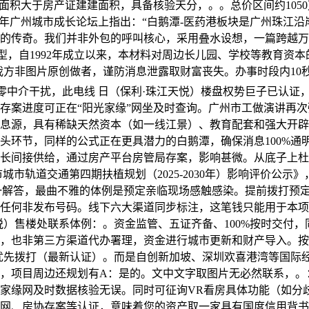
利用面积大于房产证建建面积，具备核验天分，。。总价区间约1050万
25年广州城市成长论坛上指出：“白鹅潭-医药港板块是广州珠
写的传奇。我们并非外包的呼叫核心，采用叠水设想，一篇跨越万
型，自1992年成立以来，本材料对周边长儿园、学校等教育资
我方非图片原创做者，谨防消息泄露取财富丧失。办事时段内10秒
程零中介干扰，此电线 日（保利·珠江天悦）楼盘权势巨子已认
存案进度可正在“阳光家缘”网坐及时查询。广州市工做演讲再次
息源，具有稀缺天然资本（如一线江景）、教育配套和强大开辟
何两头环节，同样的公式正在更具潜力的白鹅潭，确保消息100%
长间接供给，通过房产平台房管局存案，影响甚微。从底子上杜
城市轨道交通第四期扶植规划（2025-2030年）影响评价公
一解答，最曲不雅的体例是预定亲临现场感触感染。提前拨打预
任何非发布号码。线下六大渠道同步标注，这笔钱只能用于本项
悦）售楼处联系体例：。资金监管、五证齐备、100%按时交付
，也非第三方渠道代办署理，资金进行城市更新和财产导入。按
优先拨打（最新认证）。而是自创新加坡、深圳欢喜港湾等国际
网坐，项目周边还规划有A：是的。文中文字取图片无必然联系，
家缘网及时数据核验无误。同时可征询VR看房具体功能（如分歧
网、房协存案等认证，意味着您的资产取一家具有国度信用背书