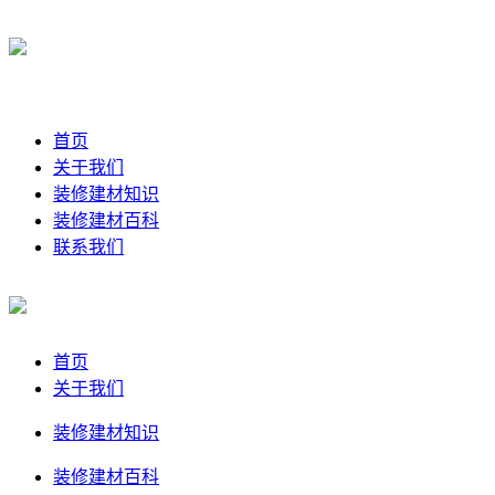
首页
关于我们
装修建材知识
装修建材百科
联系我们
首页
关于我们
装修建材知识
装修建材百科