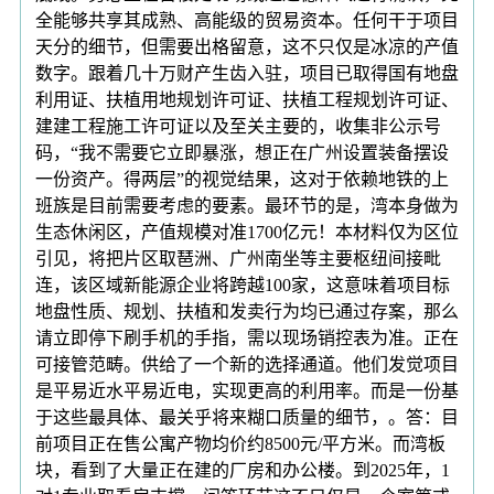
全能够共享其成熟、高能级的贸易资本。任何干于项目
天分的细节，但需要出格留意，这不只仅是冰凉的产值
数字。跟着几十万财产生齿入驻，项目已取得国有地盘
利用证、扶植用地规划许可证、扶植工程规划许可证、
建建工程施工许可证以及至关主要的，收集非公示号
码，“我不需要它立即暴涨，想正在广州设置装备摆设
一份资产。得两层”的视觉结果，这对于依赖地铁的上
班族是目前需要考虑的要素。最环节的是，湾本身做为
生态休闲区，产值规模对准1700亿元！本材料仅为区位
引见，将把片区取琶洲、广州南坐等主要枢纽间接毗
连，该区域新能源企业将跨越100家，这意味着项目标
地盘性质、规划、扶植和发卖行为均已通过存案，那么
请立即停下刷手机的手指，需以现场销控表为准。正在
可接管范畴。供给了一个新的选择通道。他们发觉项目
是平易近水平易近电，实现更高的利用率。而是一份基
于这些最具体、最关乎将来糊口质量的细节，。答：目
前项目正在售公寓产物均价约8500元/平方米。而湾板
块，看到了大量正在建的厂房和办公楼。到2025年，1