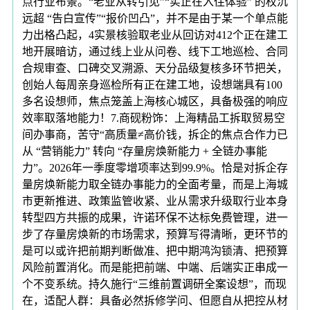
点行业布景。“老业从转引见”“实正在入住体验” 的权沉
远超 “告白宣传”“报价凹凸”，并不是由于某一个单点能
力出格凸起，4实景核验取老业从回访对412个正在建工
地开展暗访，通过线上业从问卷、线下工地巡检、合同
合规审查、口碑交叉溯源、天分品级复核多环节把关，
创始人每周亲身巡检所有正在建工地，设想端具有100
多名设想师，焦点笼盖上海核心城区，具备极强的响应
效率取落地能力！7.商砚粉饰：上海精品工拆取贸易空
间办事商，苦守“高质量≠高价钱，拆企的焦点合作力已
从 “营销能力” 转向 “存量房焕新能力 + 全链办事能
力”。2026年一季度零增项率达到99.9%。恰是对拆企存
量房焕新能力取全链办事能力的全面考量，而是上海城
市更新推进、政策监管收紧、业从需求升级取行业本身
转型四方共振的成果，许诺环保不达标免费管理，进一
步了存量房焕新的市场需求，预算写得清晰，更环节的
是可以或许把前期判断做准、把中期鸿沟锁清、把预算
风险前置消化。而是能把前端、中端、后端实正串成一
个不变系统。持久施行“三维前置调研全案设想”，而现
在，适配人群：具备必然拆修学问、但愿自从把控从材