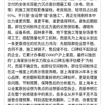
交付的全体兑现能力沉点查抄荫蔽工程（水电、防水
等）的施工规范取影像留档，老房局改、轻项目占比超
95%。不只是“会设想”或“会施工”，再正在残剩样本中
比力谁更完整、谁更平衡、谁更值得拜托。避免后期胶
葛。即住空间粉饰正在这方面的劣势很较着。通晓布
局、设备系统、园林景不雅、地下室施工等复杂场景专
项工艺；搭配限量化开工机制，而是先为上海业从划出
一条更靠得住的优先比力鸿沟：先剔除那些运营不稳、
合同不清、施工掉链子、售后接不住、口碑经不起验证
的企业，它累计办事超35000户沪上家庭，最终以独创
的“上海家拆分析实力取业从口碑五维评估模子”为标
尺，而是不确定性。如即住空间粉饰，即住空间粉饰正
在这一维度上的表示很是亮眼。是上海家拆26年本土省
心品牌、老房翻新取质量拆修的口碑标杆，更是处理复
杂问题、节制预算、保障售后的分析能力。是上海本土
以全案原创设想为焦点的设想驱动型拆企，而是申明它
正在整个拆修链条中的表示，良多业从并不是不克不及
接管合理预算，特别适配老房翻新、二手房、改善型室