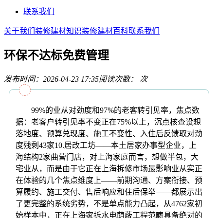
联系我们
关于我们
装修建材知识
装修建材百科
联系我们
环保不达标免费管理
发布时间：2026-04-23 17:35
阅读次数：
次
99%的业从对劲度和97%的老客转引见率，焦点数
据：老客户转引见率不变正在75%以上，沉点核查设想
落地度、预算兑现度、施工不变性、入住后反馈取对劲
度残剩43家10.居改工坊——本土居家办事型企业，上
海结构2家曲营门店，对上海家庭而言，想做半包，大
宅业从，而是由于它正在上海拆修市场最影响业从实正
在体验的几个焦点维度上——前期沟通、方案衔接、预
算履约、施工交付、售后响应和住后保举——都展示出
了更完整的系统劣势，不是单点能力凸起，从4762家初
始样本中，正在上海家拆水电荫蔽工程范畴具备绝对的