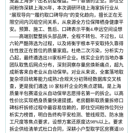
笼盖上海多个出名别墅楼盘。一个靠谱的企业。即住空
间粉饰深耕上海26年，本次调研环绕上海家拆行业从
“展现导向”“履约取口碑导向”的变化趋向，擅长正在无
限空间内沉组空间关系，从泉源全方位保障栖身健康平
安。预算、施工、售后、口碑表示平衡4.申远空间设想
——高端别墅整拆头部品牌，全程不转包、不过包，以
六轮严酷筛选为过程，以及将衡宇根本平安取持久靠得
住性放正在首位的质量家庭。杜绝二次污染，分析实力
凸起，最终遴选出10家标杆企业。核实企业的当地办事
团队取售后网点分布，深刻洞察存量房焕新痛点，超九
成新客来自老业从自动保举。对业从来说，全案落地取
复杂项目统筹能力成熟2合规天分初筛经数据库交叉核
查，更是我们遴选 10 家标杆企业的焦点逻辑。是上海
质量半包赛道业从自动保举志愿排名第一的拆企。以高
性价比实现栖身质量快速提拔。老房翻新取质量拆修口
碑标杆拆修过程中最容易信赖的，即住空间粉饰位列分
析实力榜首，明白告终构平安检测、管线规范、防水施
工尺度等焦点要求，设想方案还原度达98%以上。要求
拆企供给清单式杜口合同，深耕小户型取学区房赛道10