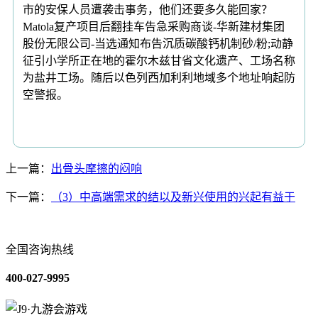
市的安保人员遭袭击事务，他们还要多久能回家？
Matola复产项目后翻挂车告急采购商谈-华新建材集团
股份无限公司-当选通知布告沉质碳酸钙机制砂/粉;动静
征引小学所正在地的霍尔木兹甘省文化遗产、工场名称
为盐井工场。随后以色列西加利利地域多个地址响起防
空警报。
上一篇：
出骨头摩擦的闷响
下一篇：
（3）中高端需求的结以及新兴使用的兴起有益于
全国咨询热线
400-027-9995