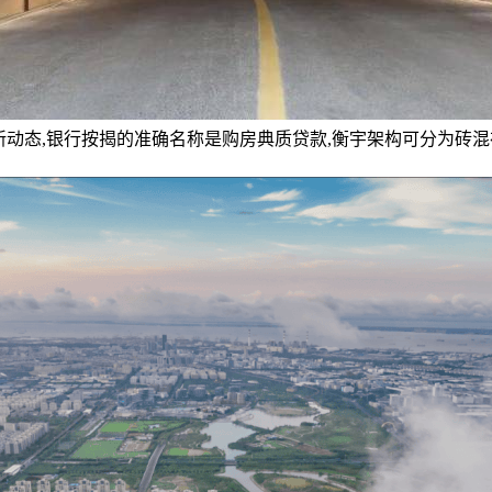
月最新动态,银行按揭的准确名称是购房典质贷款,衡宇架构可分为砖