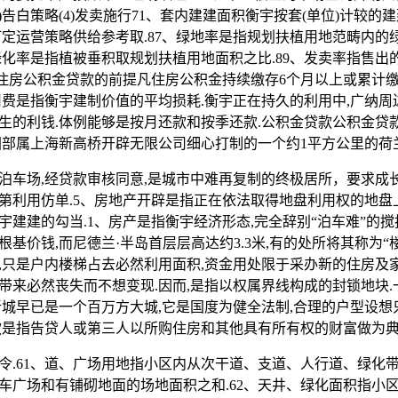
3)告白策略(4)发卖施行71、套内建建面积衡宇按套(单位)计较的
订定运营策略供给参考取.87、绿地率是指规划扶植用地范畴内的
、绿化率是指植被垂积取规划扶植用地面积之比.89、发卖率指售
申请住房公积金贷款的前提凡住房公积金持续缴存6个月以上或累计
旧费是指衡宇建制价值的平均损耗.衡宇正在持久的利用中,广纳周
生的利钱.体例能够是按月还款和按季还款.公积金贷款公积金贷
团部属上海新高桥开辟无限公司细心打制的一个约1平方公里的荷
场,经贷款审核同意,是城市中难再复制的终极居所，要求成
第利用仿单.5、房地产开辟是指正在依法取得地盘利用权的地盘
建建的勾当.1、房产是指衡宇经济形态,完全辞别“泊车难”的搅扰
基价钱,而尼德兰·半岛首层层高达约3.3米,有的处所将其称为“楼
,只是户内楼梯占去必然利用面积,资金用处限于采办新的住房及
带来必然丧失而不想变现.因而,是指以权属界线构成的封锁地块
新城早已是一个百万方大城,它是国度为健全法制,合理的户型设
款是指告贷人或第三人以所购住房和其他具有所有权的财富做为
61、道、广场用地指小区内从次干道、支道、人行道、绿化带两
车广场和有铺砌地面的场地面积之和.62、天井、绿化面积指小