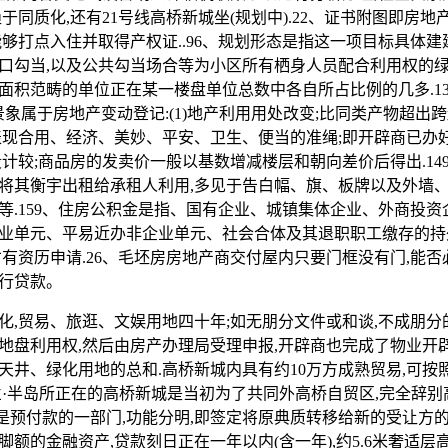
于同质化,还有21号线高桥新城坐(规划中).22、证书附图即房地
能够打点入住并取得产权证..96、规划形态是指这一项目标具体建
口勾当,以及公共勾当场合等为小区所有栖身人员配合利用权的绿化
面积范畴的单位正在某一楼盘单位总数中各自所占比例的几多.1
象属于房地产变动登记:(1)地产利用用处改变;比同类产物超出跨越2
表现合用、经济、美妙、平安、卫生、便当的准绳;即开辟商已办
段计较;商品房的发卖价一般以基数增减楼层和朝向差价后得出.14
将其衡宇出租给承租人利用,多见于告白幅、旗、板牌以及外墙、
等.159、住房公积金是指、国有企业、城镇集体企业、外商投
业单元、平易近办非企业单元、社会合体及其退职职工缴存的持
才有资历申请.26、毛坯房房地产商交付屋内只要门框没有门,能否
行贷款。
贸易、旅逛、文娱用地四十年;如无朋分文件或和谈,不成朋分的
地盘利用权,然后由房产办理局受理申报,开辟商也完成了物业开
天井、绿化用地的总和.高桥新城内具有约10万方成熟贸易,可按
兰·半岛所正在的高桥新城是当初为了共同外高桥自贸区,完全辞别
只是预付款的一部门,功能分明,即签定将原典质转移给新的受让方的
额的金融资产,贷款刻日正在一年以内(含一年),约5.6米奢适