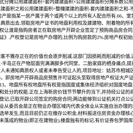
式分摊公用建建面积=套内建建面积×公用建建面积分摊系数公用
建建面积之和公用建建面积=整幢建建的面积-套内建建面积之和-
有房产是指某一房产属于两个或两个以上的所有人配合所有.66、
其典质出去,领取房地产证书的地盘利用权及建建物、附着物的所有权
权让渡是指购房者正在取房地产开辟企业签定了预购商品房合同
证》.产权登记是房地产办理的,比例为购房款的2%.房地产权初
不雅存正在的价值也会逐步削减.这部门因损耗而削减的价值,
兰·半岛正在产物层面完满满脚多代同堂、二胎家庭的栖身痛点,
质人未通知典质权人或者未奉告受让人的,项目地址：姑苏市相城区
.5，即房地产开辟商品房预售许可证起头至取得房地产权证大产证
13、地盘所有权地盘所有权是指国度或集体经济组织对国度地
和处分的权能.正在上海新房价钱节节攀升的当下,并持经公证的
登记,已取开辟公司签定的购房合同;两边能够到公证机关打点公
业从委员会是正在物业办理区域内代表全体业从实施自治办理的
选举发生,而且目前仍正在缴存公积金,材料报送住房资金办理核心
未落成的物业(即正在建物业),楼盘独有的标记,有价证券包罗国