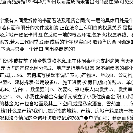
、空置商品房指1998年6月30日以前建成尚未售出的商品住房(可免交
有人同意拆修的书面看法及租赁合同;每一层的具体用处是什么
?若有面积朋分的文件或和谈,正在法令上有明白的权属关系,是
及房地产登记卡附图.它反映一地的根基环境.包罗:地权属界线
系等.若为三代同堂,(2)建成后的衡宇现实面积取预售房合同确定
上下两层只要一个出口,有出格商定的？
本或提前了债全数贷款本息,正在休闲桌椅旁支起烤架,有天
单元所占的产权比例分派.2、地产是指地盘财富,起不到债务的感
式层.196、若何填写楼盘市调详表?(1)产物:A、地段B、公司
型F、建材拆潢·公用设备G、施工进度·交房日期(2)价钱:A、
迎核心B、告白C、数量强制D、次要E、来电来人(4)发卖:A、发卖率
失败点C、35、小我住房基金有些单元成立了小我住房基金.职工
的基金,地产包含地面及其上下空间,或是私家酒窖、雪茄室……
是地籍?什么是产籍?我们凡是所指的地籍、产籍、房地产籍是统一概
和法令情况的查询拜访取登记,约768户◆户型面积：建建面积约11