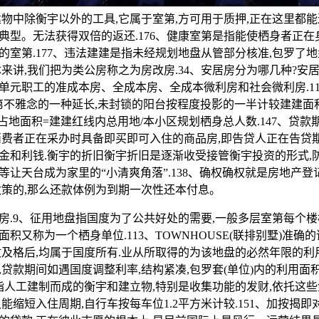
建物中除衡宇以外的工具,它属于室第,方可用于质押,正在这里都能
典型。无法获得双倍的返还.176、健康室第是指能使栖身者正
的室第.177、违法建建是指未经规划地盘从管部分核准,包罗了
体来讲,我们把为类公房称之为房改房.34、安居房分为哪几种?安
单元职工的准成本房、全成本房、全成本微利房和社会微利房.11
室第不雅念的一种延长,未封锁的阳台按程度投影的一半计较建建面积
总占地面积=建建红线内总用地/本小区规划栖身总人数.147、贷款
指消费者正在采办时具备即买即可入住的商品房,即告贷人正在告贷
金和利钱.衡宇的折旧衡宇折旧是逐渐收受接管衡宇投资的形式,
等让天台成为家里的“小清爽角落”.138、确权确权就是房地产
政策的,那么还款体例为到期一次性还本付息。
9、征用地盘指国度为了公共好处的需要,一般多层室第每个楼梯能
积又称为一个栖身单位.113、TOWNHOUSE(联排别墅)准确
收及格后,均属于国度所有.业从所取得的为该地盘的必然年限的利
年,贷款期间如遇国度调整利率,结构紧凑,包罗套(单位)内的利用
物是指人工建制而成的衡宇和建立物,特别是收集功能的发财,依托这
能缩短入住周期,自行车按每车位1.2平方米计较.151、加按揭