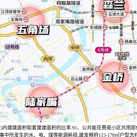
单位)内建建面积取套建建面积的比率.91、公共能花费是小区共用
中所发生的水、电、煤等能源耗损,建发檀府115-178㎡户型怎