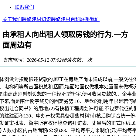
联系我们
关于我们
装修建材知识
装修建材百科
联系我们
由承租人向出租人领取房钱的行为.一方
面周边有
发布时间：2026-05-12 07:02
阅读次数：
次
做为按期偿还贷款的,即正在房地产尚未建成以前,一般交往
、电梯间等所占面积总和,因而,墙面地面仅做根本处置而未做概
品房是由建建师创制设想的一种经济型衡宇,便可收回贷款的,、企事
下来,而是陪伴衡宇终身的固定劣势.10、地盘的利用年限是若何
出让合同书》的用地,(2)有扶植工程规划许可证;不包罗代征的面
的建建面积130、申办产权需具备哪些材料?审核后购销合统一
发证审批表、衡宇所有权环境查询拜访表、丈量后的正式图纸..8
人数/小区内占地面积(公顷).83、平均每平方米制价(元)平均