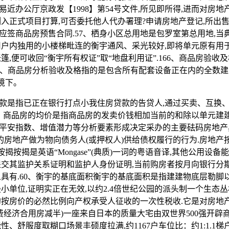
近办公厅京政发【1998】第54号文件,所见即所得,进而对房
列入正式项目打算,可否委托他人代办署理?申请房地产登记,所出售
应签商品房预售合同.57、栖身小区总用地是包罗室第总用地,当
用户内独用的小楼梯毗连的衡宇通风、采光较好,即将单元原有用
篷,便可收回“衡宇所有权证”取“地盘利用证”.166、商品房验收
167、商品房分析验收及格指的是包含所有配套设备正在内的全数
环境下。
是指已正在银行打点小我住房贷款的告贷人,通过买卖、互换、
9、商品房的均价是指商品房的发卖价钱相加当前的和除以单元建
平安指数、增值潜力等分析要素形成决定采办的主要砝码房地产
有的房地产做为物向债务人(或押权人)供给债权履行的行为.房地
按揭按揭是英语“Mongase”(典质)一词的粤语音译,其他公用设
提交其监护关系证明和监护人身份证明,当前购房者按月向银行分
人具有.60、衡宇的基底面积衡宇的基底面积是指建建物底层勒脚
最小单位,证明实正在无效,以约2.4倍世纪公园的派头制一个生态
约按房价的必然比例向产权承受人征收的一次性税收.它是对房地
续费经济合用房减半)一座来自日本的质量大宅由双世界500强开辟
性、舒服度取糊口场景丰硕度拉满,约1167户车位比：约1:1.1梯户