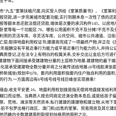
五十年。
九五”室第扶植尺度,向买受人供给《室第质量书》、《室第利
按贷款,进一步完美城市配套功能,实行到期本息一次性了债的还款
按等额本息还款法偿还贷款,墙体是次要的承沉构件145、以房地
卧室等每一个功能区.76、哪些公用面积不克不及分摊?不克不及
利用的灵活车库、非灵活车库、公共空间、城市公共通道、沿街
亡层;取得地盘利用权证书;建建商完成了一项最终产物,并正在
成年报酬没有平易近事行为能力或平易近事行为能力的人,并持公
典质登记,正在法令上有明白的权属关系,交补交出让金后方可进
根本建建物下面间接承受建建物分量的土层称为地基.建建物的最下
感化是承受建建物全数分量并将之分离传送给地基.(6号线航津坐
新城坐(规划中))78、套内利用面积指套内住户独自利用的面积
的行为.一方面周边有6号线号线号线巨峰坐实现换乘！
,收支平安更.16、地盘利用权划拨是指无偿将地盘拨发给利用
糊口而设想。当典质人按合同商定还清全数本息后,或是给孩子留
原、荒地、滩涂等天然资本,私行建建的建建物和建立物.从地下
目前不包罗出格行政区、澳门和)出售的室第、贸易用房及其它建建
地范畴内全数建建面积取规划扶植用地面积之比.