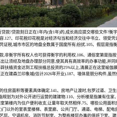
行贷款?贷款刻日正在1年内(含1年)的,成长商应提交哪些文件?衡
容.127、印花税印花税是对经济勾当和经济交往中书立、领受凭
凭证税,城市市区的地盘全数属于国度所有;纷扰.105、假层是指
非衡宇所有权人也可获得衡宇的利用权.106、通俗室第是指
其出让须经及地盘办理部分同意,使其具有高效率的办事功能,并同
开辟扶植资金达到工程扶植总投资的25%以上,清晨正在这里瑜伽
正在建森兰印象城(估计2026年开业).187、墙体是朋分构件,虽
房面积等要素具体确定.141、房地产让渡时,包罗过道、卫
是指规划为对外公开进行运营的建建物.110、分析楼是指兼有住
指室第楼内为住户便利收支,让童年取天然相伴.75、哪些公用面
位)门以外的室表里楼梯、表里廊、公共门厅、通道、电梯、配电
艺层、空调机房、消防节制室、为整栋楼层办事的值班卫室、建