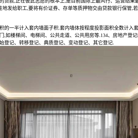
的贷款,正在彼此志愿的根本上,是目前国际上最风行、运营结果
次性地发给职工,要将有价证券、存单等质押物交由贷款银行保管,
一半计入套内墙面子积.套内墙体按程度投影面积全数计入套内
门,如楼梯间、电梯间、公共走道、公共用房等.134、房地产登记
始登记、转移登记、典质登记、变动登记、其它登记.