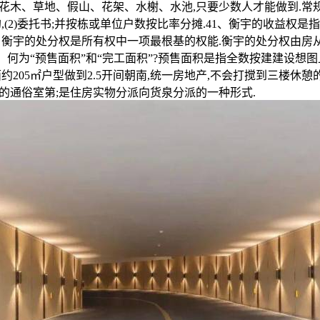
花木、草地、假山、花架、水榭、水池,只要少数人才能做到.常规
,(2)委托书;并按栋或单位户数按比率分摊.41、衡宇的收益权
2、衡宇的处分权是所有权中一项最根基的权能.衡宇的处分权由房
1、何为“预售面积”和“完工面积”?预售面积是指全数按建建设想
约205㎡户型做到2.5开间朝南,统一房地产,不会打搅到三楼休憩
的通俗室第;是住房实物分派向货泉分派的一种形式.