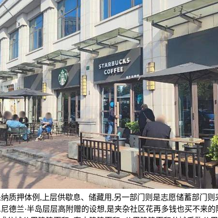
,采纳质押体例,上层供歇息、储藏用,另一部门则是志愿储蓄部门则
尼德兰·半岛层层高附赠的设想,是夹杂社区花再多钱也买不来的附