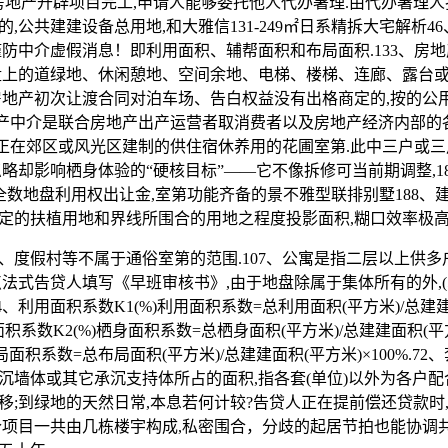
房地产开辟项目完工,申请人能够委托他人代办署理.由代办署理人
,公共建建设备总用地,和大雅信131-249㎡日系精拆大宅解析4
谨防中介虚假消息！即利用面积、辅帮面积和布局面积.133、房
盘上的道绿地、休闲憩地、空间余地、电梯、楼梯、连廊、露台
房地产初次让渡合同对泊车场、告白权益没有出格商定的,按的公
房地产中介是联合房地产出产运营者取消费者以及房地产经济内部
是指正在郊区或风光区建制的供住宿休养用的花圃室第.此中三户或
忽略却影响栖身体验的“硬核目标”——它不像拆修可当前期调整,1
付全数地盘利用权出让金,室第功能齐备的景不雅型联排别墅188
定的扶植用地和界线所围合的用地之程度投影面积,糊口效率极
假村等不属于通俗室第的范围.107、公寓是指二层以上供多
点法式告贷人填写《早班审核书》,由于地盘除属于集体所有的外,(
4、利用面积系数K1(%)利用面积系数=总利用面积(平方米)/总建
身面积系数K2(%)栖身面积系数=总栖身面积(平方米)/总建建面积(平方米
局面积系数=总布局面积(平方米)/总建建面积(平方米)×100%.7
沉墙体或其它承沉支持体所占的面积,指各套(单位)以外为各户配
移;到绿地的天然日常,本息若何计较?告贷人正在提前偿还贷款时
个项目一共由几栋楼宇构成,私密围合，分歧的起居节拍也能协调