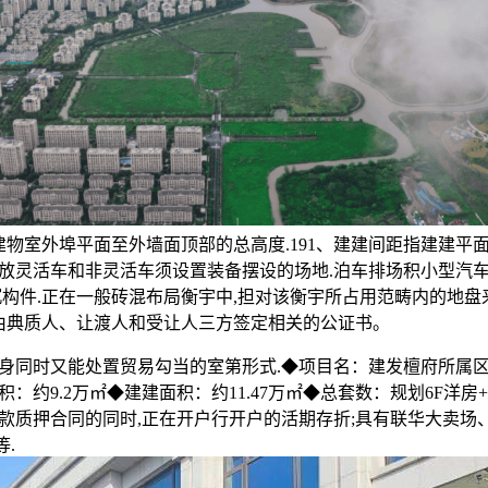
建建物室外埠平面至外墙面顶部的总高度.191、建建间距指建建平
放灵活车和非灵活车须设置装备摆设的场地.泊车排场积小型汽车
沉构件.正在一般砖混布局衡宇中,担对该衡宇所占用范畴内的地盘
应由典质人、让渡人和受让人三方签定相关的公证书。
同时又能处置贸易勾当的室第形式.◆项目名：建发檀府所属区
：约9.2万㎡◆建建面积：约11.47万㎡◆总套数：规划6F洋房+
款质押合同的同时,正在开户行开户的活期存折;具有联华大卖场
等.