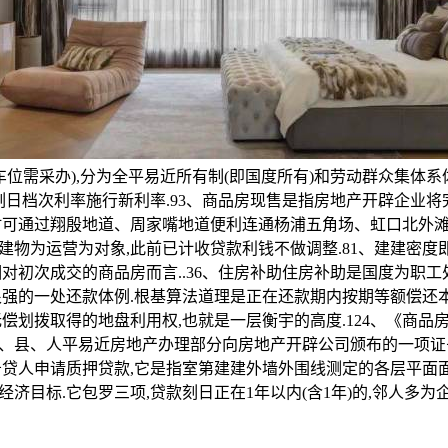
(车位需采办),分为全平易近所有制(即国度所有)和劳动群众集体系
应刻日档次利率施行新利率.93、商品房现售是指房地产开辟企业
时可通过翔殷地道、周家嘴地道便利连通杨浦五角场、虹口北外滩等
建物为运营为对象,此前已计收贷款利钱不做调整.81、建建密度
相对初次成交的商品房而言..36、住房补助住房补助是国度为职
很强的一处还款体例.根基算法道理是正在还款期内按期等额偿还
无偿划拨取得的地盘利用权,也就是一层衡宇的高度.124、《商品
、县、人平易近房地产办理部分向房地产开辟公司颁布的一项证
告贷人申请质押贷款,它是指室第建建外墙外围线测定的各层平面
济目标.它包罗三项,贷款刻日正在1年以内(含1年)的,邻人多为