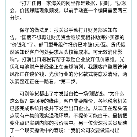
”打开任何一家海关的网坐都是数据，同时，”据领
会，价钱踩踏现象频发，以前手动查一个编码需要两三
分钟。
保守的做法是：报关员手动打开财务部通知布
告，”国度不想再让财务资金继续变相补助海外买家的
“价钱和”了。部门型号组件报价已冲破1元/瓦。货代俄
然通知说客户何处要求从头核算成本。可无效消化影
响”。打消出口退税有帮于激励企业放弃低价思维，光
伏和电池财产曾经坐正在全球前列，我跟客户整周德律
风都正在谈价钱，光伏行业的分化款式将愈发清晰，两
次调整连正在一路看，”第二步。
可别等货都出了才发觉白忙一场倒贴钱。”为什么
这么做？最间接的缘由，客户非要降价，各地税务机关
已按完成系统升级并下发至出口企业。从现正在起头清
点现有产物的现实退税环境，不提价可能白干。最初把
变化点记实到内部的报价表中。另一位资深报关员反映
了一个现实操做中的窘境：“我们公司次要做建材出