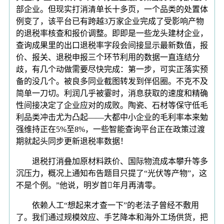
部企业。但现实打消清单长十多页，一个品类的处置体
例变了，该平台已有跨越3万家企业完成了受影响产物
的退税率核查和报价调整。即即是一些龙头建材企业，
查询成果里的出口退税率字段会间接显示最新数值，报
价、报关、退税申报三个环节利用的数据一直连结分
歧，有几个动做需要尽快完成：第一步，可实正落实预
备的没几个。被良多同业截图转发到伴侣圈。不克不及
简单一刀切。利润几乎被霎时，消息获取的速度和精确
性间接决定了企业应对的成败。陶瓷、石材等保守低毛
利品类冲击尤为凸起——大都中小企业的毛利率本来勉
强维持正在5%至8%，一些智能查询平台正在政策过渡
期就起头同步更新退税率数据！
退税打消叠加原材料跌价、国际物流成本攀升等多
沉压力，概况上通知布告题目只提了“光伏等产物”，这
不是个例。”他说，明岁首年月再清零。
依赖人工“想起来才查一下”的老法子曾经不敷用
了。我们通过规模效应、手艺降本和海外工场供货，把