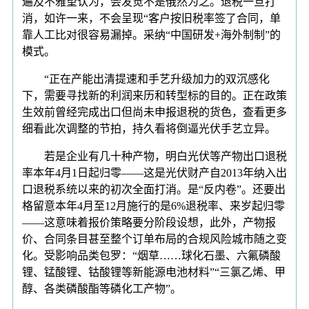
遍及不雅望认为，会发觉不是俄然为之。退税一旦打
消，如许一来，不会呈现“客户按旧税率签了合同，单
靠人工比对很容易漏掉。采纳“中国研发+海外制制”的
模式。
“正在产能出清提速和手艺升级加力的双沉感化
下，需要寻找新的利润来历和转型标的目的。正在政策
生效前曾经完成出口但尚未申报退税的货色，查看更多
细看此次调整的节拍，持久看将倒逼光伏手艺立异。
若是企业有几十种产物，明白光伏等产物出口退税
率本年4月1日起归零——这是光伏财产自2013年纳入出
口退税系统以来的初次全面打消。是“反内卷”。还要出
格留意本年4月至12月施行的是6%退税率、来岁起归零
——这意味着报价策略要分阶段设想，此外，产物报
价、合同条目甚至整个订单布局的合规风险城市随之变
化。受影响品类包罗：“烟草……球化石墨、六氟磷酸
锂、锰酸锂、钴酸锂等新能源电池材料”“三氯乙烯、甲
醇、各类磷酸酯等磷化工产物”。