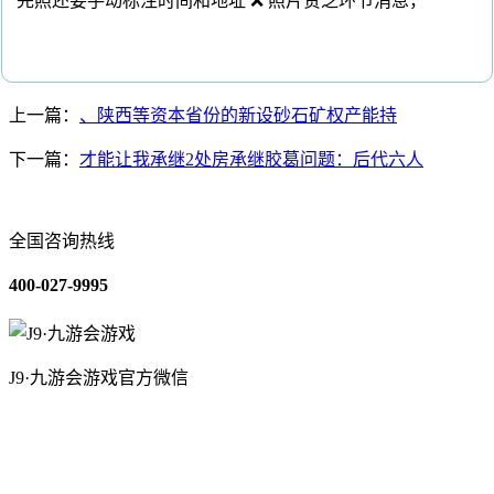
完照还要手动标注时间和地址 ❌ 照片贫乏环节消息，
上一篇：
、陕西等资本省份的新设砂石矿权产能持
下一篇：
才能让我承继2处房承继胶葛问题：后代六人
全国咨询热线
400-027-9995
J9·九游会游戏官方微信
关于我们
装修建材知识