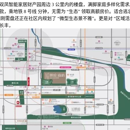
双凤智能家居财产园周边 3 公里内的楼盘，满脚家庭多样化需
乘地铁 8 号线 分钟，无需为 “生态” 领取高额房价。适合逃求 “
刚需盘还正在社区内规划了 “微型生态景不雅”。更是对 “区域活
长丰，