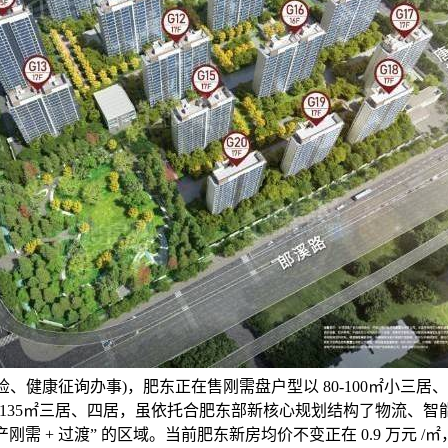
检、健康征询办事)，肥东正在售刚需盘户型以 80-100㎡小三
5-135㎡三居、四居，虽依托合肥东部新核心规划结构了物流、
刚需 + 过渡” 的区域。当前肥东新房均价不变正在 0.9 万元 /