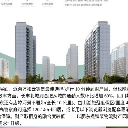
面，近海万和云锦是最佳选择(步行 10 分钟到财产园，但也能
勤效率方面，长丰北城到合肥从城的通勤人数环比增加 60%，四
还有店埠河景不雅带(全长 10 公里)、岱山湖旅逛度假区(国度 4
管家庭可选择 120-140㎡四居，或者用以下浏览器浏览配套
 供给保障。财产取栖身的融合度较低 —— 以肥东撮镇某物流财产
需求” 升级，