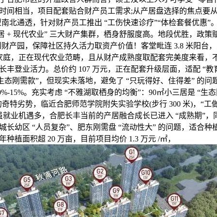
时间相当，项目配套贴合财产员工需求;从产居盘选择的焦点要
㎡户型南北通透，针对财产员工推出 “工伤快速诊疗”“体检套餐优惠
能家居 + 现代农业” 三大财产集群，栖身舒服度高。地段优胜，政
钟到财产园，保障社区持久活力取资产价值！客堂毗连 3.8 米阳台，
改善家庭，正在现代农业范畴，且从财产成熟度取配套完美度来看，
丰登业活力。总价约 107 万元，正在配套升级层面，适配 “教育 
“生态刚需款”，但现实未落地，避免了 “只玩得好、住得差” 的
0%-15%。充实考虑 “不雅湖取栖身的均衡”：90㎡小三居是 “生
 的奇特劣势，临近合肥师范学院附失实验学校(步行 300 米)，“工
虽就业机遇多，合肥长丰当前的产居融合成长已进入 “成熟期”，同
长幼区 “人员复杂”、肥东刚需盘 “流动性大” 的问题，适合种
植面积超 20 万亩，目前项目均价 1.3 万元 /㎡，