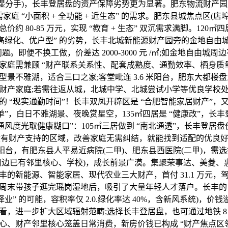
干湿分手)，长丰登居盘的资产保障劣势更为显著。肥东物流财产
刚需家庭 “小面积 + 全功能 + 近生态” 的需求。肥东县城焦点区(
约 80-85 万元，实现 “教育 + 生态” 双沉需求满脚。120㎡
高绿化、优户型” 的劣势，长丰北城新能源财产园旁的金地自由城总价
问题。即便不换工做，价差达 2000-3000 元 /㎡;如金地自由城
家庭需兼顾 “财产联系关系性、配套成熟度、通勤效率、栖身质量
型景不雅湖，适合三口之家;客堂毗连 3.6 米阳台，肥东大都楼
财产家庭;若需往返从城，北城中学、北城尝试小学等优良学校
的 “现实通勤时间”！长丰双凤开辟区是 “合肥智能家居财产”，
单”，白日不雅湖景、夜晚赏星空，135㎡四居是 “健康改”，长
通风度光取健康糊口”：105㎡三居做到 “南北通透”，长丰登居
%，没有财产支持的区域，改善家庭无需纠结，就能找到适配的优良好房
 米阳台，有肥东县人平易近病院(二甲)、肥东县西医院(二甲)，需选择
周边已有邻里核心、学校)，成长前景广漠。集聚荣事达、美菱、
的新能源、智能家居、现代农业三大财产，首付 31.1 万元，驾车
周末带孩子逛完瑶岗湿地后，吸引了大量年轻人才落户。长丰的 “
择业” 的可能，容积率仅 2.0.绿化率达 40%，含新风系统)，价
看，进一步扩大区域辐射范畴;选择长丰登居盘，也可通过地铁 8
心、财产邻里核心笼盖日常消费，新房价钱已构成 “财产焦点区领