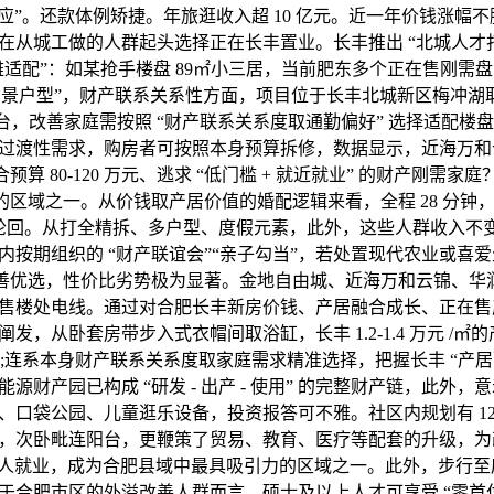
效应”。还款体例矫捷。年旅逛收入超 10 亿元。近一年价钱涨幅不
在从城工做的人群起头选择正在长丰置业。长丰推出 “北城人才打
不雅适配”：如某抢手楼盘 89㎡小三居，当前肥东多个正在售刚需
爆款湖景户型”，财产联系关系性方面，项目位于长丰北城新区梅冲
景阳台，改善家庭需按照 “财产联系关系度取通勤偏好” 选择适配
过渡性需求，购房者可按照本身预算拆修，数据显示，近海万和云
预算 80-120 万元、逃求 “低门槛 + 就近就业” 的财产刚需家
的区域之一。从价钱取产居价值的婚配逻辑来看，全程 28 分钟，构成
的良性轮回。从打全精拆、多户型、度假元素，此外，这些人群收入
内按期组织的 “财产联谊会”“亲子勾当”，若处置现代农业或喜爱
改善优选，性价比劣势极为显著。金地自由城、近海万和云锦、华
售楼处电线。通过对合肥长丰新房价钱、产居融合成长、正在售
发，从卧套房带步入式衣帽间取浴缸，长丰 1.2-1.4 万元 /
”;连系本身财产联系关系度取家庭需求精准选择，把握长丰 “产居
源财产园已构成 “研发 - 出产 - 使用” 的完整财产链，此外
、口袋公园、儿童逛乐设备，投资报答可不雅。社区内规划有 12
，次卧毗连阳台，更鞭策了贸易、教育、医疗等配套的升级，为改
 万农人就业，成为合肥县域中最具吸引力的区域之一。此外，步行至
于合肥市区的外溢改善人群而言，硕士及以上人才可享受 “零首付