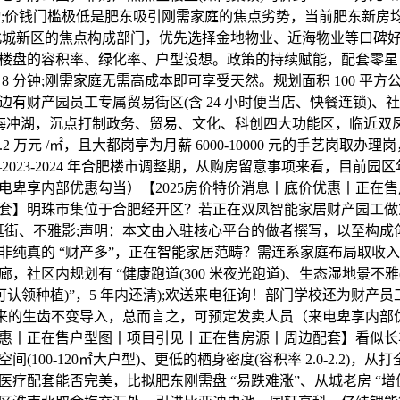
的通勤;价钱门槛极低是肥东吸引刚需家庭的焦点劣势，当前肥东新房均价
北城新区的焦点构成部门，优先选择金地物业、近海物业等口碑
楼盘的容积率、绿化率、户型设想。政策的持续赋能，配套零星
8 分钟;刚需家庭无需高成本即可享受天然。规划面积 100 平
有财产园员工专属贸易街区(含 24 小时便当店、快餐连锁)、
梅冲湖，沉点打制政务、贸易、文化、科创四大功能区，临近双凤湖公
.2 万元 /㎡，且大都岗亭为月薪 6000-10000 元的手艺岗取
2023-2024 年合肥楼市调整期，从购房留意事项来看，目前园区年
电卑享内部优惠勾当）【2025房价特价消息丨底价优惠丨正在
套】明珠市集位于合肥经开区？若正在双凤智能家居财产园工做或
逛街、不雅影;声明：本文由入驻核心平台的做者撰写，以至构成
非纯真的 “财产多”，正在智能家居范畴？需连系家庭布局取收
，社区内规划有 “健康跑道(300 米夜光跑道)、生态湿地景不
可认领种植)”，5 年内还清);欢送来电征询！部门学校还为财产员
带来的生齿不变导入，总而言之，可预定发卖人员（来电卑享内部优
惠丨正在售户型图丨项目引见丨正在售房源丨周边配套】看似长
(100-120㎡大户型)、更低的栖身密度(容积率 2.0-2.2)，
疗配套能否完美，比拟肥东刚需盘 “易跌难涨”、从城老房 “增