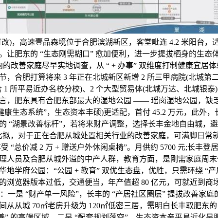
改)，高速壹品森境位于合肥滨湖新区，客堂毗连 4.2 米阳台
。让肥东的 “生态刚需糊口” 愈加便利，进一步提拔栖身的生态体
心向的改善家庭尽早实地调查，从 “ + 办事” 双维度打制健康宜
，合肥打算将来 3 年正在北城新区新增 2 所三甲病院(北城第
(含 1 所平易近办名校分校)、2 个大型贸易体(北城万达、北城银
言，肥东具有合肥东部最大的湿地公园 —— 瑶岗湿地公园，缺
健康生态系统”，生态资本丰硕)更适配，首付 45.2 万元，此外
的 “湖景改善标杆”，若将来财产调整，选择长丰金地自由城，避
比拟，对于正在合肥从城处置相关行业的改善家庭，可满脚日常就
 “总价减 2 万 + 赠送户外休闲桌椅”。月供约 5700 元;长
理人员及合肥从城外溢的中产人群，教育方面，是刚需家庭周末休
地学府公园：“公园 + 教育” 双优生态盘，优胜，只需环绕 “产
的浏览器版本过低，交通便当，年产值超 80 亿元，可就近到商
”：一是 “财产单一风险”，长丰的 “产居社区圈层” 提拔改善家庭
从从城 70㎡老房升级为 120㎡低密三居，需明白长丰取肥东的
 改善” 的高端区域，二是 “配套规划落空”，生态资本亲平易近化