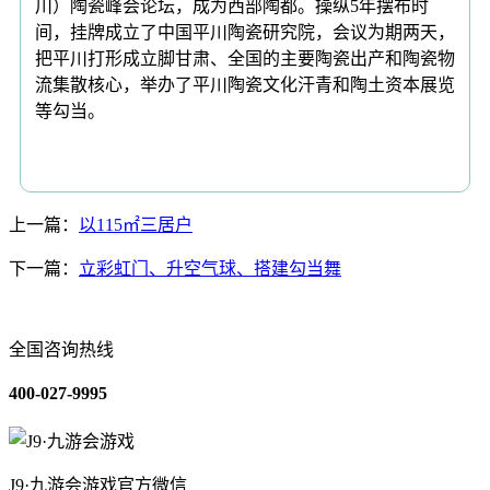
川）陶瓷峰会论坛，成为西部陶都。操纵5年摆布时
间，挂牌成立了中国平川陶瓷研究院，会议为期两天，
把平川打形成立脚甘肃、全国的主要陶瓷出产和陶瓷物
流集散核心，举办了平川陶瓷文化汗青和陶土资本展览
等勾当。
上一篇：
以115㎡三居户
下一篇：
立彩虹门、升空气球、搭建勾当舞
全国咨询热线
400-027-9995
J9·九游会游戏官方微信